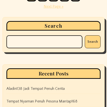
pagination
Next Page »
Search
Search
Recent Posts
Aladin138 Jadi Tempat Penuh Cerita
Tempat Nyaman Penuh Pesona Mantap168