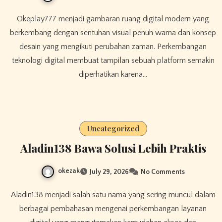
Okeplay777 menjadi gambaran ruang digital modern yang
berkembang dengan sentuhan visual penuh warna dan konsep
desain yang mengikuti perubahan zaman. Perkembangan
teknologi digital membuat tampilan sebuah platform semakin
diperhatikan karena…
Uncategorized
Aladin138 Bawa Solusi Lebih Praktis
okezak
July 29, 2026
No Comments
Aladin138 menjadi salah satu nama yang sering muncul dalam
berbagai pembahasan mengenai perkembangan layanan