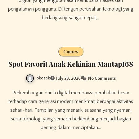
digital yang mengutamakan kemudahan akses dan
pengalaman pengguna. Di tengah perubahan teknologi yang
berlangsung sangat cepat,…
Games
Spot Favorit Anak Kekinian Mantap168
okezak
July 28, 2026
No Comments
Perkembangan dunia digital membawa perubahan besar
terhadap cara generasi modern menikmati berbagai aktivitas
sehari-hari. Tampilan yang menarik, suasana yang nyaman,
serta teknologi yang semakin berkembang menjadi bagian
penting dalam menciptakan…