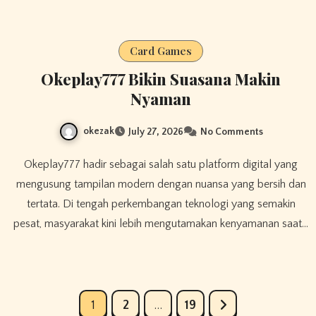
Card Games
Okeplay777 Bikin Suasana Makin
Nyaman
okezak
July 27, 2026
No Comments
Okeplay777 hadir sebagai salah satu platform digital yang
mengusung tampilan modern dengan nuansa yang bersih dan
tertata. Di tengah perkembangan teknologi yang semakin
pesat, masyarakat kini lebih mengutamakan kenyamanan saat…
Posts
1
2
…
19