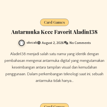
Card Games
Antarmuka Kece Favorit Aladin138
okezak
August 2, 2026
No Comments
Aladin138 menjadi salah satu nama yang identik dengan
pembahasan mengenai antarmuka digital yang mengutamakan
keseimbangan antara tampilan visual dan kemudahan
penggunaan. Dalam perkembangan teknologi saat ini, sebuah
antarmuka tidak hanya…
Card Games