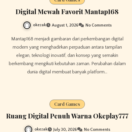
Digital Mewah Favorit Mantap168
okezak
August 1, 2026
No Comments
Mantap168 menjadi gambaran dari perkembangan digital
modern yang menghadirkan perpaduan antara tampilan
elegan, teknologi inovatif, dan konsep yang semakin
berkembang mengikuti kebutuhan zaman. Perubahan dalam
dunia digital membuat banyak platform…
Card Games
Ruang Digital Penuh Warna Okeplay777
okezak
July 30, 2026
No Comments