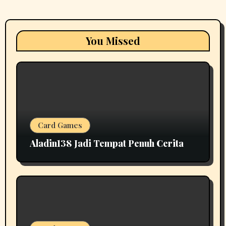
You Missed
Card Games
Aladin138 Jadi Tempat Penuh Cerita