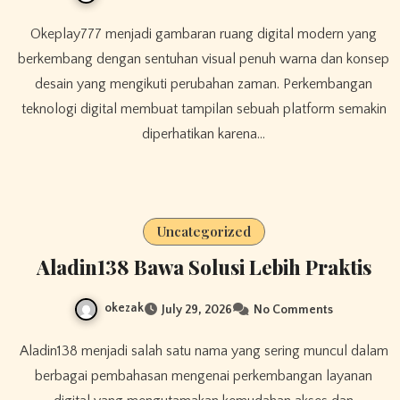
Okeplay777 menjadi gambaran ruang digital modern yang
berkembang dengan sentuhan visual penuh warna dan konsep
desain yang mengikuti perubahan zaman. Perkembangan
teknologi digital membuat tampilan sebuah platform semakin
diperhatikan karena…
Uncategorized
Aladin138 Bawa Solusi Lebih Praktis
okezak
July 29, 2026
No Comments
Aladin138 menjadi salah satu nama yang sering muncul dalam
berbagai pembahasan mengenai perkembangan layanan