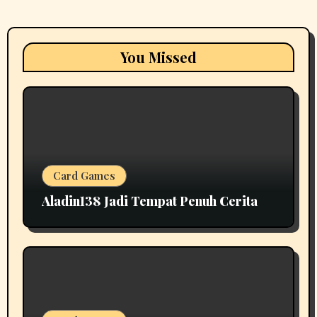
You Missed
Card Games
Aladin138 Jadi Tempat Penuh Cerita