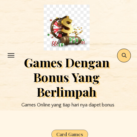
Skip
to
content
Games Dengan
Bonus Yang
Berlimpah
Games Online yang tiap hari nya dapet bonus
Card Games