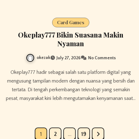
Card Games
Okeplay777 Bikin Suasana Makin
Nyaman
okezak
July 27, 2026
No Comments
Okeplay777 hadir sebagai salah satu platform digital yang
mengusung tampilan modern dengan nuansa yang bersih dan
tertata. Di tengah perkembangan teknologi yang semakin
pesat, masyarakat kini lebih mengutamakan kenyamanan saat…
Posts
1
2
…
19