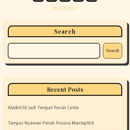
pagination
Next Page »
Search
Search
Recent Posts
Aladin138 Jadi Tempat Penuh Cerita
Tempat Nyaman Penuh Pesona Mantap168