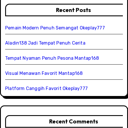
Recent Posts
Pemain Modern Penuh Semangat Okeplay777
Aladin138 Jadi Tempat Penuh Cerita
Tempat Nyaman Penuh Pesona Mantap168
Visual Menawan Favorit Mantap168
Platform Canggih Favorit Okeplay777
Recent Comments