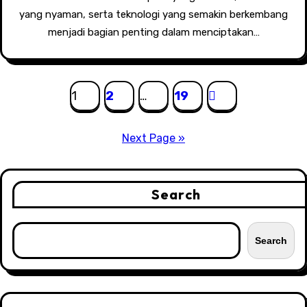
yang nyaman, serta teknologi yang semakin berkembang
menjadi bagian penting dalam menciptakan…
Posts
1
2
…
19
pagination
Next Page »
Search
Search