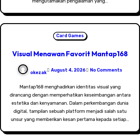
mengutamakan pengalaman yang…
Card Games
Visual Menawan Favorit Mantap168
August 4, 2026
No Comments
okezak
Mantap168 menghadirkan identitas visual yang
dirancang dengan memperhatikan keseimbangan antara
estetika dan kenyamanan. Dalam perkembangan dunia
digital, tampilan sebuah platform menjadi salah satu
unsur yang memberikan kesan pertama kepada setiap…