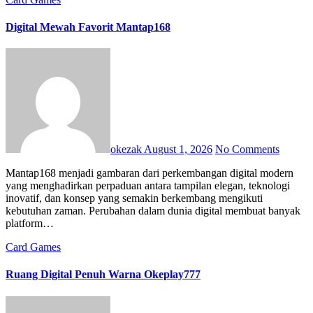
Digital Mewah Favorit Mantap168
okezak
August 1, 2026
No Comments
Mantap168 menjadi gambaran dari perkembangan digital modern
yang menghadirkan perpaduan antara tampilan elegan, teknologi
inovatif, dan konsep yang semakin berkembang mengikuti
kebutuhan zaman. Perubahan dalam dunia digital membuat banyak
platform…
Card Games
Ruang Digital Penuh Warna Okeplay777