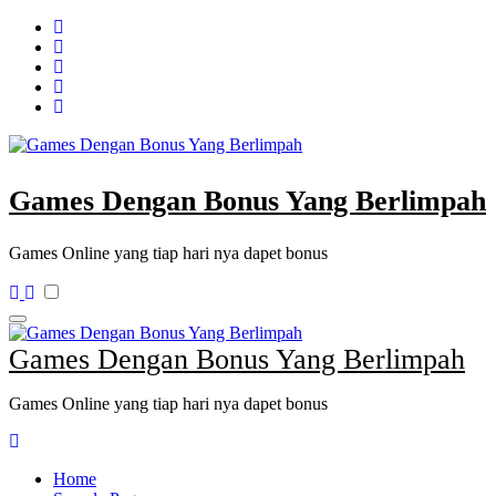
Skip
to
content
Games Dengan Bonus Yang Berlimpah
Games Online yang tiap hari nya dapet bonus
Games Dengan Bonus Yang Berlimpah
Games Online yang tiap hari nya dapet bonus
Home