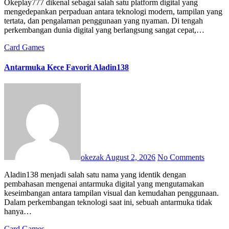
Okeplay777 dikenal sebagai salah satu platform digital yang
mengedepankan perpaduan antara teknologi modern, tampilan yang
tertata, dan pengalaman penggunaan yang nyaman. Di tengah
perkembangan dunia digital yang berlangsung sangat cepat,…
Card Games
Antarmuka Kece Favorit Aladin138
okezak
August 2, 2026
No Comments
Aladin138 menjadi salah satu nama yang identik dengan
pembahasan mengenai antarmuka digital yang mengutamakan
keseimbangan antara tampilan visual dan kemudahan penggunaan.
Dalam perkembangan teknologi saat ini, sebuah antarmuka tidak
hanya…
Card Games