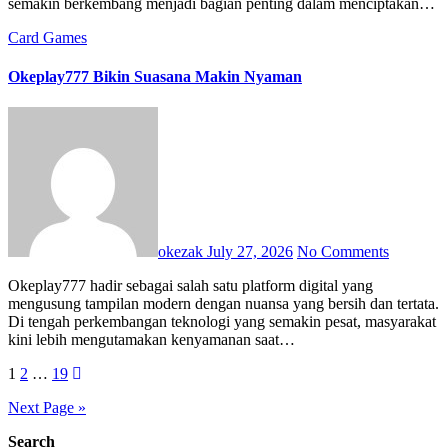
semakin berkembang menjadi bagian penting dalam menciptakan…
Card Games
Okeplay777 Bikin Suasana Makin Nyaman
okezak
July 27, 2026
No Comments
Okeplay777 hadir sebagai salah satu platform digital yang
mengusung tampilan modern dengan nuansa yang bersih dan tertata.
Di tengah perkembangan teknologi yang semakin pesat, masyarakat
kini lebih mengutamakan kenyamanan saat…
Posts
1
2
…
19
pagination
Next Page »
Search