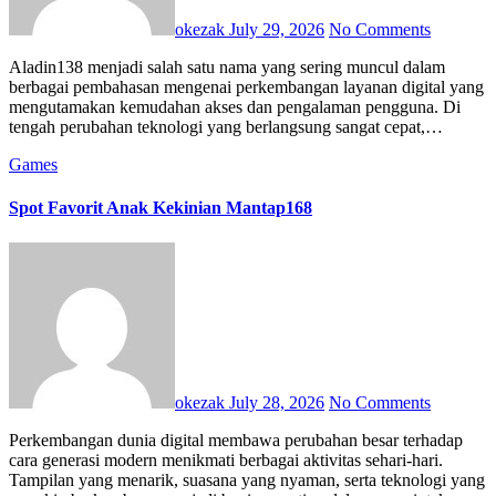
okezak
July 29, 2026
No Comments
Aladin138 menjadi salah satu nama yang sering muncul dalam
berbagai pembahasan mengenai perkembangan layanan digital yang
mengutamakan kemudahan akses dan pengalaman pengguna. Di
tengah perubahan teknologi yang berlangsung sangat cepat,…
Games
Spot Favorit Anak Kekinian Mantap168
okezak
July 28, 2026
No Comments
Perkembangan dunia digital membawa perubahan besar terhadap
cara generasi modern menikmati berbagai aktivitas sehari-hari.
Tampilan yang menarik, suasana yang nyaman, serta teknologi yang