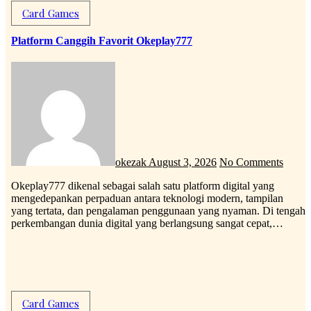
Card Games
Platform Canggih Favorit Okeplay777
okezak
August 3, 2026
No Comments
Okeplay777 dikenal sebagai salah satu platform digital yang
mengedepankan perpaduan antara teknologi modern, tampilan
yang tertata, dan pengalaman penggunaan yang nyaman. Di tengah
perkembangan dunia digital yang berlangsung sangat cepat,…
Card Games