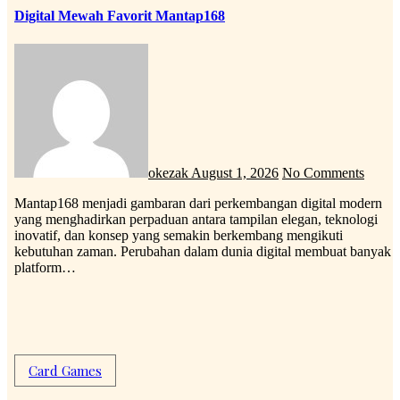
Digital Mewah Favorit Mantap168
okezak
August 1, 2026
No Comments
Mantap168 menjadi gambaran dari perkembangan digital modern
yang menghadirkan perpaduan antara tampilan elegan, teknologi
inovatif, dan konsep yang semakin berkembang mengikuti
kebutuhan zaman. Perubahan dalam dunia digital membuat banyak
platform…
Card Games