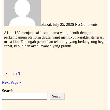
okezak
July 25, 2026
No Comments
Aladin138 menjadi salah satu nama yang identik dengan
perkembangan platform digital yang mengikuti karakter generasi
masa kini. Di tengah perubahan teknologi yang berlangsung begitu
cepat, kebutuhan akan layanan yang praktis…
Posts
1
2
…
19
pagination
Next Page »
Search
Search