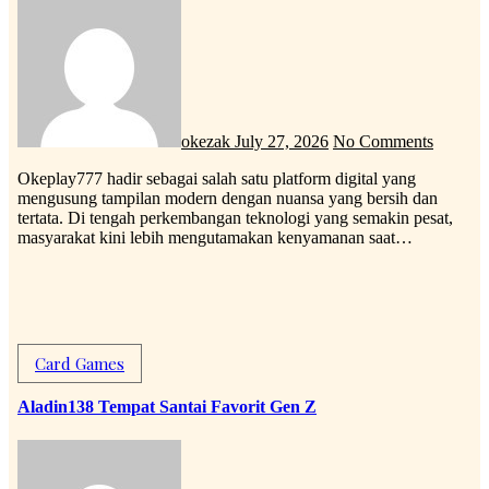
okezak
July 27, 2026
No Comments
Okeplay777 hadir sebagai salah satu platform digital yang
mengusung tampilan modern dengan nuansa yang bersih dan
tertata. Di tengah perkembangan teknologi yang semakin pesat,
masyarakat kini lebih mengutamakan kenyamanan saat…
Card Games
Aladin138 Tempat Santai Favorit Gen Z