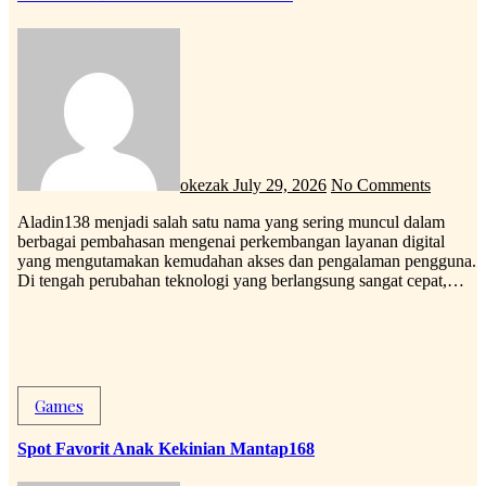
okezak
July 29, 2026
No Comments
Aladin138 menjadi salah satu nama yang sering muncul dalam
berbagai pembahasan mengenai perkembangan layanan digital
yang mengutamakan kemudahan akses dan pengalaman pengguna.
Di tengah perubahan teknologi yang berlangsung sangat cepat,…
Games
Spot Favorit Anak Kekinian Mantap168