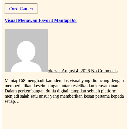
Card Games
Visual Menawan Favorit Mantap168
okezak
August 4, 2026
No Comments
Mantap168 menghadirkan identitas visual yang dirancang dengan
memperhatikan keseimbangan antara estetika dan kenyamanan.
Dalam perkembangan dunia digital, tampilan sebuah platform
menjadi salah satu unsur yang memberikan kesan pertama kepada
setiap…