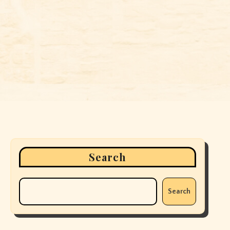
Search
Search