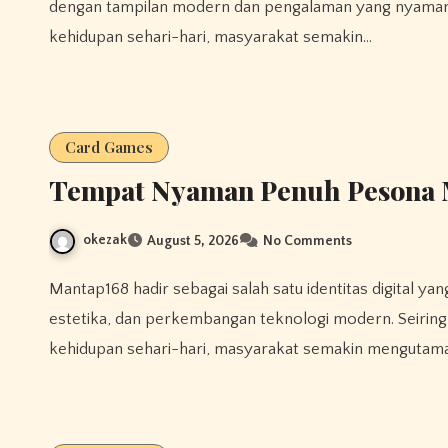
dengan tampilan modern dan pengalaman yang nyaman.
kehidupan sehari-hari, masyarakat semakin…
Card Games
Tempat Nyaman Penuh Pesona
okezak
August 5, 2026
No Comments
Mantap168 hadir sebagai salah satu identitas digital yang menggambarkan perpaduan antara kenyamanan,
estetika, dan perkembangan teknologi modern. Seirin
kehidupan sehari-hari, masyarakat semakin menguta