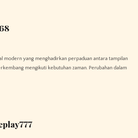
168
 berkembang mengikuti kebutuhan zaman. Perubahan dalam
eplay777