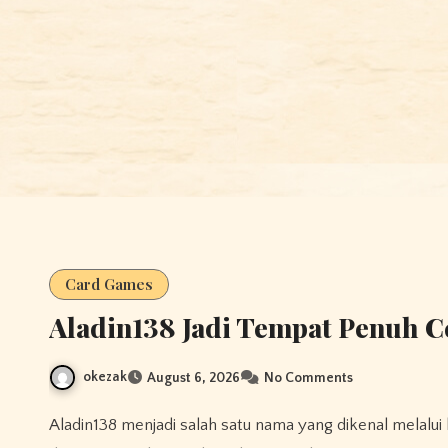
Card Games
Aladin138 Jadi Tempat Penuh C
okezak
August 6, 2026
No Comments
Aladin138 menjadi salah satu nama yang dikenal melalui konsep digital yang mengikuti perkembangan zaman