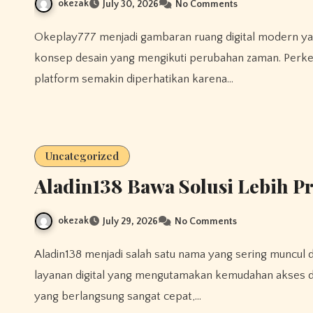
okezak
July 30, 2026
No Comments
Okeplay777 menjadi gambaran ruang digital modern yang berkembang dengan sentuhan visual penuh warna dan
konsep desain yang mengikuti perubahan zaman. Perke
platform semakin diperhatikan karena…
Uncategorized
Aladin138 Bawa Solusi Lebih Pr
okezak
July 29, 2026
No Comments
Aladin138 menjadi salah satu nama yang sering muncul dalam berbagai pembahasan mengenai perkembangan
layanan digital yang mengutamakan kemudahan akses 
yang berlangsung sangat cepat,…