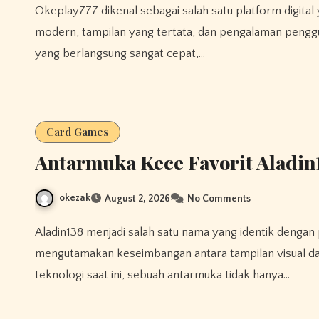
Okeplay777 dikenal sebagai salah satu platform digital yang mengedepankan perpaduan antara teknologi
modern, tampilan yang tertata, dan pengalaman pengg
yang berlangsung sangat cepat,…
Card Games
Antarmuka Kece Favorit Aladin
okezak
August 2, 2026
No Comments
Aladin138 menjadi salah satu nama yang identik dengan pembahasan mengenai antarmuka digital yang
mengutamakan keseimbangan antara tampilan visual 
teknologi saat ini, sebuah antarmuka tidak hanya…