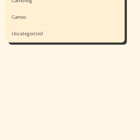
Gambling
Games
Uncategorized