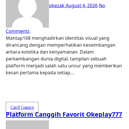
okezak
August 4, 2026
No
Comments
Mantap168 menghadirkan identitas visual yang
dirancang dengan memperhatikan keseimbangan
antara estetika dan kenyamanan. Dalam
perkembangan dunia digital, tampilan sebuah
platform menjadi salah satu unsur yang memberikan
kesan pertama kepada setiap…
Card Games
Platform Canggih Favorit Okeplay777