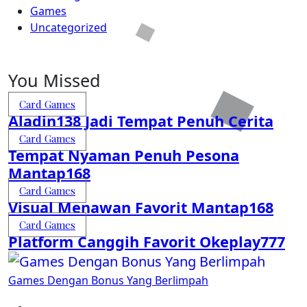
Games
Uncategorized
You Missed
Card Games
Aladin138 Jadi Tempat Penuh Cerita
Card Games
Tempat Nyaman Penuh Pesona
Mantap168
Card Games
Visual Menawan Favorit Mantap168
Card Games
Platform Canggih Favorit Okeplay777
Games Dengan Bonus Yang Berlimpah