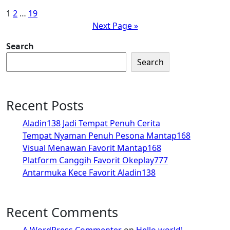
Posts
1
2
…
19
Next Page »
pagination
Search
Search
Recent Posts
Aladin138 Jadi Tempat Penuh Cerita
Tempat Nyaman Penuh Pesona Mantap168
Visual Menawan Favorit Mantap168
Platform Canggih Favorit Okeplay777
Antarmuka Kece Favorit Aladin138
Recent Comments
A WordPress Commenter
on
Hello world!