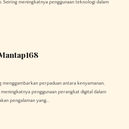
 Seiring meningkatnya penggunaan teknologi dalam
 Mantap168
g meningkatnya penggunaan perangkat digital dalam
makan pengalaman yang…