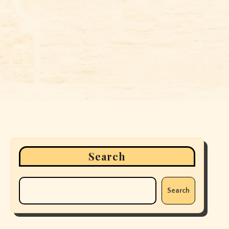
Search
Search