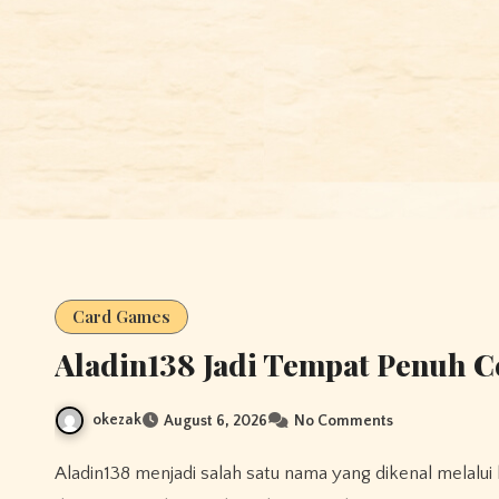
Card Games
Aladin138 Jadi Tempat Penuh C
okezak
August 6, 2026
No Comments
Aladin138 menjadi salah satu nama yang dikenal melalui konsep digital yang mengikuti perkembangan zaman