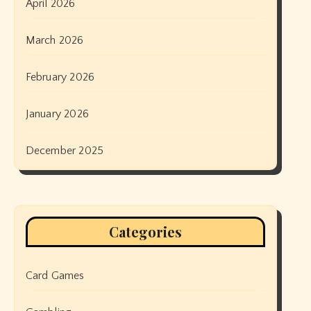
April 2026
March 2026
February 2026
January 2026
December 2025
Categories
Card Games