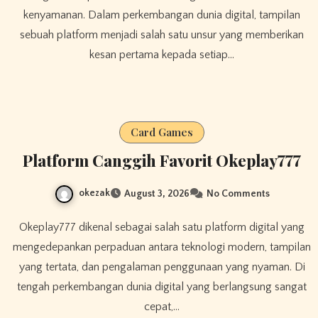
kenyamanan. Dalam perkembangan dunia digital, tampilan
sebuah platform menjadi salah satu unsur yang memberikan
kesan pertama kepada setiap…
Card Games
Platform Canggih Favorit Okeplay777
okezak
August 3, 2026
No Comments
Okeplay777 dikenal sebagai salah satu platform digital yang
mengedepankan perpaduan antara teknologi modern, tampilan
yang tertata, dan pengalaman penggunaan yang nyaman. Di
tengah perkembangan dunia digital yang berlangsung sangat
cepat,…