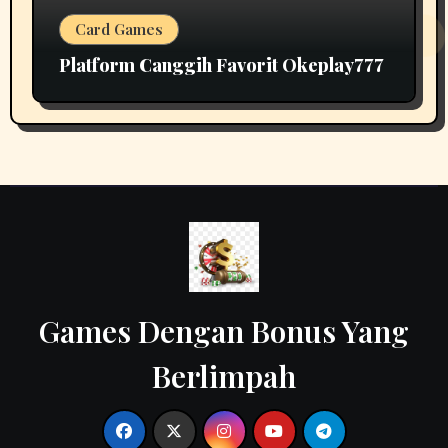
Card Games
Platform Canggih Favorit Okeplay777
Games Dengan Bonus Yang
Berlimpah