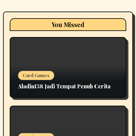
You Missed
Card Games
Aladin138 Jadi Tempat Penuh Cerita