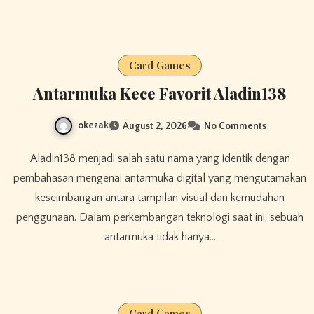
Card Games
Antarmuka Kece Favorit Aladin138
okezak
August 2, 2026
No Comments
Aladin138 menjadi salah satu nama yang identik dengan
pembahasan mengenai antarmuka digital yang mengutamakan
keseimbangan antara tampilan visual dan kemudahan
penggunaan. Dalam perkembangan teknologi saat ini, sebuah
antarmuka tidak hanya…
Card Games