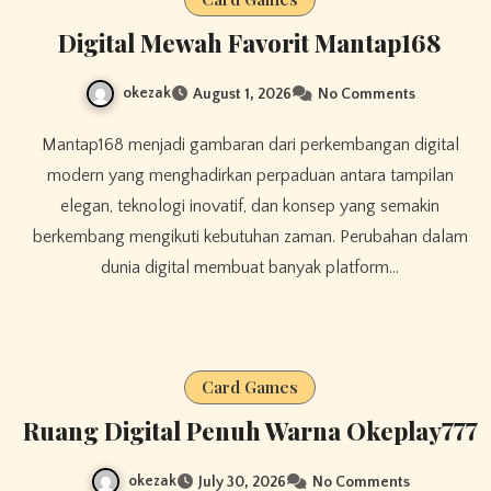
Digital Mewah Favorit Mantap168
okezak
August 1, 2026
No Comments
Mantap168 menjadi gambaran dari perkembangan digital
modern yang menghadirkan perpaduan antara tampilan
elegan, teknologi inovatif, dan konsep yang semakin
berkembang mengikuti kebutuhan zaman. Perubahan dalam
dunia digital membuat banyak platform…
Card Games
Ruang Digital Penuh Warna Okeplay777
okezak
July 30, 2026
No Comments