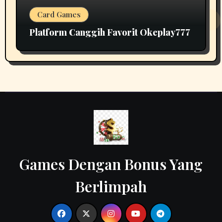
Card Games
Platform Canggih Favorit Okeplay777
Games Dengan Bonus Yang
Berlimpah