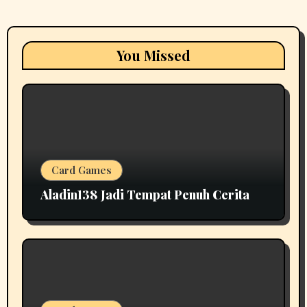
You Missed
Card Games
Aladin138 Jadi Tempat Penuh Cerita