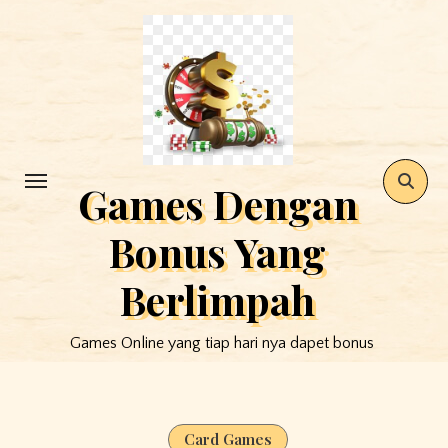
Skip
to
content
Games Dengan
Bonus Yang
Berlimpah
Games Online yang tiap hari nya dapet bonus
Card Games