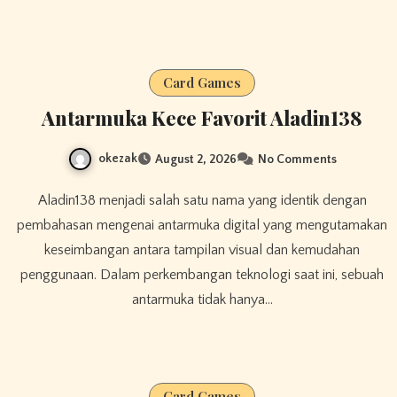
Card Games
Antarmuka Kece Favorit Aladin138
okezak
August 2, 2026
No Comments
Aladin138 menjadi salah satu nama yang identik dengan
pembahasan mengenai antarmuka digital yang mengutamakan
keseimbangan antara tampilan visual dan kemudahan
penggunaan. Dalam perkembangan teknologi saat ini, sebuah
antarmuka tidak hanya…
Card Games