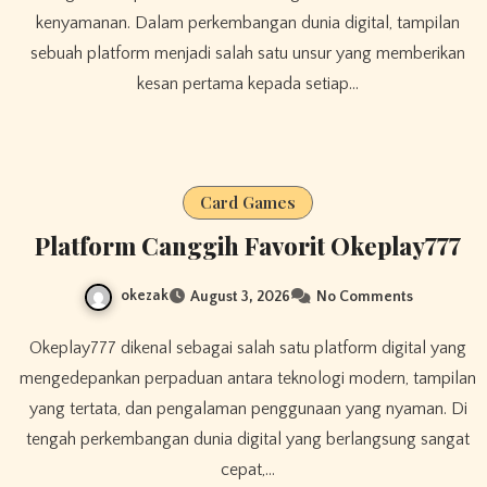
kenyamanan. Dalam perkembangan dunia digital, tampilan
sebuah platform menjadi salah satu unsur yang memberikan
kesan pertama kepada setiap…
Card Games
Platform Canggih Favorit Okeplay777
okezak
August 3, 2026
No Comments
Okeplay777 dikenal sebagai salah satu platform digital yang
mengedepankan perpaduan antara teknologi modern, tampilan
yang tertata, dan pengalaman penggunaan yang nyaman. Di
tengah perkembangan dunia digital yang berlangsung sangat
cepat,…