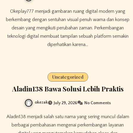
Okeplay777 menjadi gambaran ruang digital modern yang
berkembang dengan sentuhan visual penuh warna dan konsep
desain yang mengikuti perubahan zaman. Perkembangan
teknologi digital membuat tampilan sebuah platform semakin
diperhatikan karena…
Uncategorized
Aladin138 Bawa Solusi Lebih Praktis
okezak
July 29, 2026
No Comments
Aladin138 menjadi salah satu nama yang sering muncul dalam
berbagai pembahasan mengenai perkembangan layanan