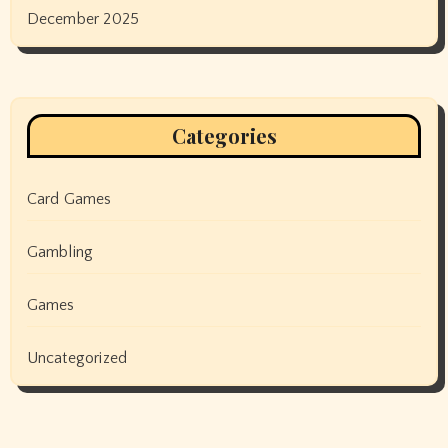
December 2025
Categories
Card Games
Gambling
Games
Uncategorized