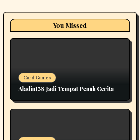
You Missed
Card Games
Aladin138 Jadi Tempat Penuh Cerita