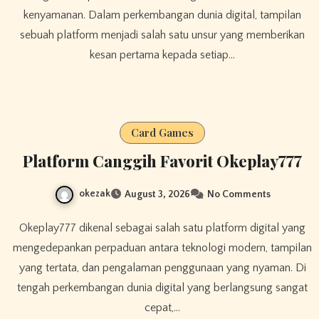
kenyamanan. Dalam perkembangan dunia digital, tampilan
sebuah platform menjadi salah satu unsur yang memberikan
kesan pertama kepada setiap…
Card Games
Platform Canggih Favorit Okeplay777
okezak
August 3, 2026
No Comments
Okeplay777 dikenal sebagai salah satu platform digital yang
mengedepankan perpaduan antara teknologi modern, tampilan
yang tertata, dan pengalaman penggunaan yang nyaman. Di
tengah perkembangan dunia digital yang berlangsung sangat
cepat,…