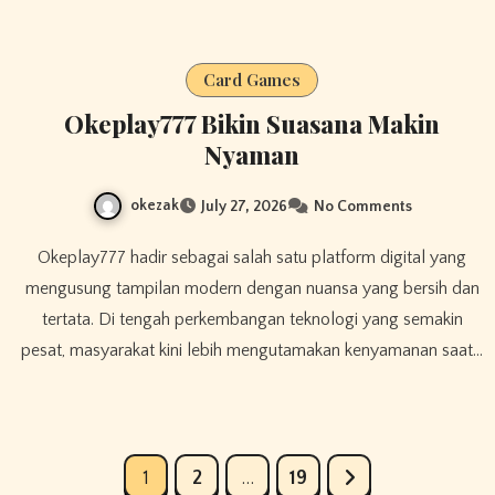
Card Games
Okeplay777 Bikin Suasana Makin
Nyaman
okezak
July 27, 2026
No Comments
Okeplay777 hadir sebagai salah satu platform digital yang
mengusung tampilan modern dengan nuansa yang bersih dan
tertata. Di tengah perkembangan teknologi yang semakin
pesat, masyarakat kini lebih mengutamakan kenyamanan saat…
Posts
1
2
…
19