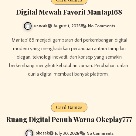
Digital Mewah Favorit Mantap168
okezak
August 1, 2026
No Comments
Mantap168 menjadi gambaran dari perkembangan digital
modern yang menghadirkan perpaduan antara tampilan
elegan, teknologi inovatif, dan konsep yang semakin
berkembang mengikuti kebutuhan zaman. Perubahan dalam
dunia digital membuat banyak platform…
Card Games
Ruang Digital Penuh Warna Okeplay777
okezak
July 30, 2026
No Comments