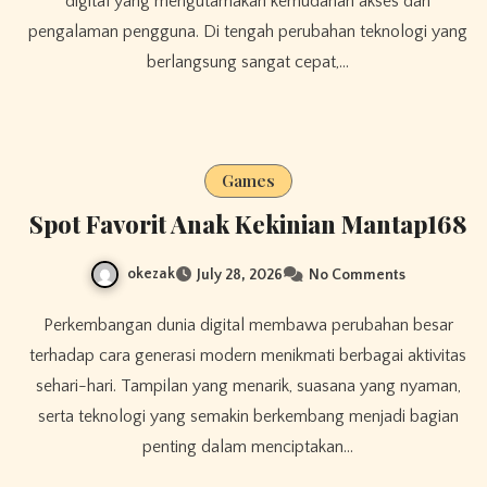
digital yang mengutamakan kemudahan akses dan
pengalaman pengguna. Di tengah perubahan teknologi yang
berlangsung sangat cepat,…
Games
Spot Favorit Anak Kekinian Mantap168
okezak
July 28, 2026
No Comments
Perkembangan dunia digital membawa perubahan besar
terhadap cara generasi modern menikmati berbagai aktivitas
sehari-hari. Tampilan yang menarik, suasana yang nyaman,
serta teknologi yang semakin berkembang menjadi bagian
penting dalam menciptakan…