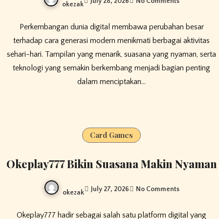
July 28, 2026
No Comments
okezak
Perkembangan dunia digital membawa perubahan besar
terhadap cara generasi modern menikmati berbagai aktivitas
sehari-hari. Tampilan yang menarik, suasana yang nyaman, serta
teknologi yang semakin berkembang menjadi bagian penting
dalam menciptakan…
Card Games
Okeplay777 Bikin Suasana Makin Nyaman
July 27, 2026
No Comments
okezak
Okeplay777 hadir sebagai salah satu platform digital yang