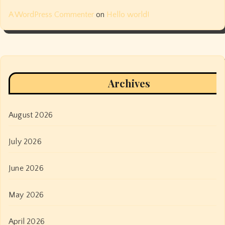
A WordPress Commenter
on
Hello world!
Archives
August 2026
July 2026
June 2026
May 2026
April 2026