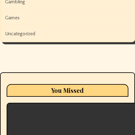
Gambling
Games
Uncategorized
You Missed