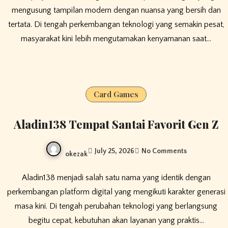
mengusung tampilan modern dengan nuansa yang bersih dan
tertata. Di tengah perkembangan teknologi yang semakin pesat,
masyarakat kini lebih mengutamakan kenyamanan saat…
Card Games
Aladin138 Tempat Santai Favorit Gen Z
July 25, 2026
No Comments
okezak
Aladin138 menjadi salah satu nama yang identik dengan
perkembangan platform digital yang mengikuti karakter generasi
masa kini. Di tengah perubahan teknologi yang berlangsung
begitu cepat, kebutuhan akan layanan yang praktis…