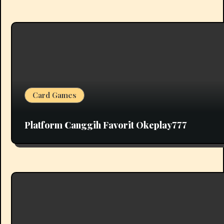
Card Games
Platform Canggih Favorit Okeplay777