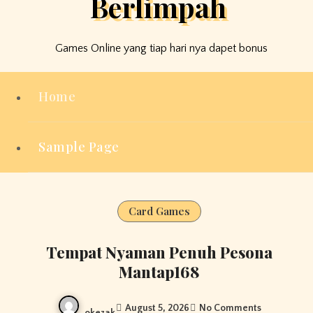
Berlimpah
Games Online yang tiap hari nya dapet bonus
Home
Sample Page
Card Games
Tempat Nyaman Penuh Pesona
Mantap168
August 5, 2026
No Comments
okezak