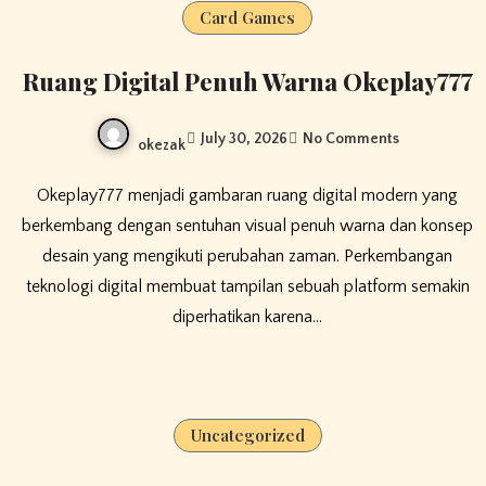
Card Games
Ruang Digital Penuh Warna Okeplay777
July 30, 2026
No Comments
okezak
Okeplay777 menjadi gambaran ruang digital modern yang
berkembang dengan sentuhan visual penuh warna dan konsep
desain yang mengikuti perubahan zaman. Perkembangan
teknologi digital membuat tampilan sebuah platform semakin
diperhatikan karena…
Uncategorized