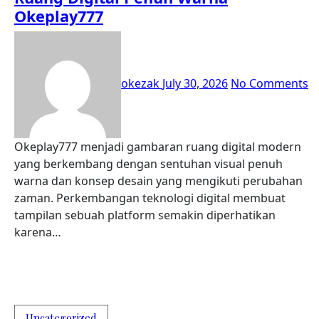
Okeplay777
okezak
July 30, 2026
No Comments
Okeplay777 menjadi gambaran ruang digital modern
yang berkembang dengan sentuhan visual penuh
warna dan konsep desain yang mengikuti perubahan
zaman. Perkembangan teknologi digital membuat
tampilan sebuah platform semakin diperhatikan
karena…
Uncategorized