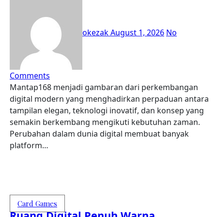
okezak
August 1, 2026
No
Comments
Mantap168 menjadi gambaran dari perkembangan
digital modern yang menghadirkan perpaduan antara
tampilan elegan, teknologi inovatif, dan konsep yang
semakin berkembang mengikuti kebutuhan zaman.
Perubahan dalam dunia digital membuat banyak
platform…
Card Games
Ruang Digital Penuh Warna