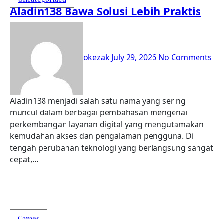
Aladin138 Bawa Solusi Lebih Praktis
okezak
July 29, 2026
No Comments
Aladin138 menjadi salah satu nama yang sering
muncul dalam berbagai pembahasan mengenai
perkembangan layanan digital yang mengutamakan
kemudahan akses dan pengalaman pengguna. Di
tengah perubahan teknologi yang berlangsung sangat
cepat,…
Games