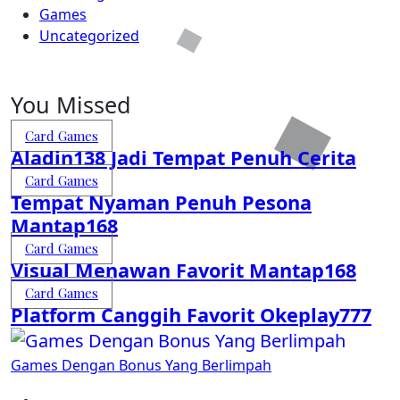
Games
Uncategorized
You Missed
Card Games
Aladin138 Jadi Tempat Penuh Cerita
Card Games
Tempat Nyaman Penuh Pesona
Mantap168
Card Games
Visual Menawan Favorit Mantap168
Card Games
Platform Canggih Favorit Okeplay777
Games Dengan Bonus Yang Berlimpah