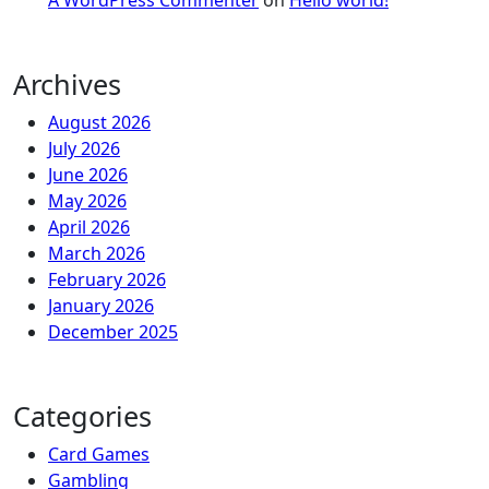
Archives
August 2026
July 2026
June 2026
May 2026
April 2026
March 2026
February 2026
January 2026
December 2025
Categories
Card Games
Gambling