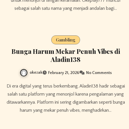
untuk menonjol di tengah keramaian. Okeplay777 muncul
sebagai salah satu nama yang menjadi andalan bagi…
Gambling
Bunga Harum Mekar Penuh Vibes di
Aladin138
okezak
February 21, 2026
No Comments
Di era digital yang terus berkembang, Aladin138 hadir sebagai
salah satu platform yang menonjol karena pengalaman yang
ditawarkannya. Platform ini sering digambarkan seperti bunga
harum yang mekar penuh vibes, menghadirkan…