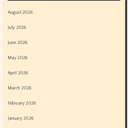
August 2026
July 2026
June 2026
May 2026
April 2026
March 2026
February 2026
January 2026