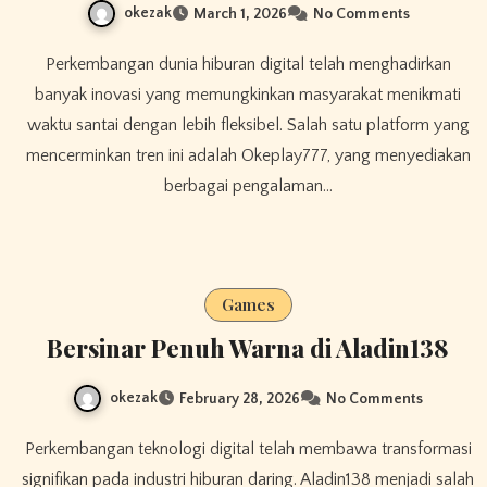
okezak
March 1, 2026
No Comments
Perkembangan dunia hiburan digital telah menghadirkan
banyak inovasi yang memungkinkan masyarakat menikmati
waktu santai dengan lebih fleksibel. Salah satu platform yang
mencerminkan tren ini adalah Okeplay777, yang menyediakan
berbagai pengalaman…
Games
Bersinar Penuh Warna di Aladin138
okezak
February 28, 2026
No Comments
Perkembangan teknologi digital telah membawa transformasi
signifikan pada industri hiburan daring. Aladin138 menjadi salah