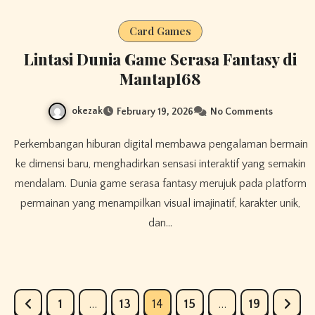
Card Games
Lintasi Dunia Game Serasa Fantasy di
Mantap168
okezak
February 19, 2026
No Comments
Perkembangan hiburan digital membawa pengalaman bermain
ke dimensi baru, menghadirkan sensasi interaktif yang semakin
mendalam. Dunia game serasa fantasy merujuk pada platform
permainan yang menampilkan visual imajinatif, karakter unik,
dan…
Posts
1
…
13
14
15
…
19