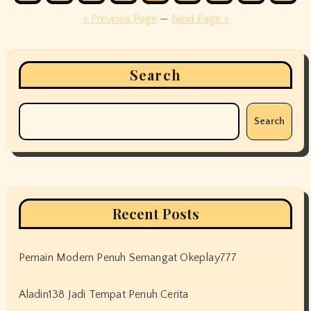
pagination
« Previous Page
—
Next Page »
Search
Search
Recent Posts
Pemain Modern Penuh Semangat Okeplay777
Aladin138 Jadi Tempat Penuh Cerita