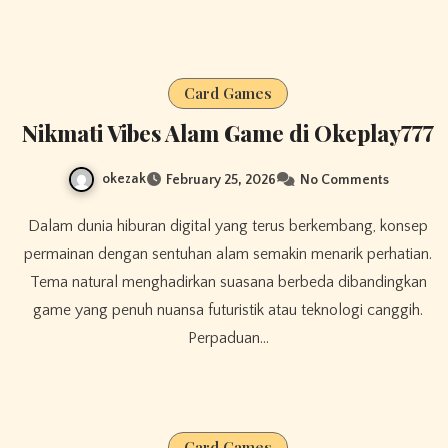
Card Games
Nikmati Vibes Alam Game di Okeplay777
okezak
February 25, 2026
No Comments
Dalam dunia hiburan digital yang terus berkembang, konsep
permainan dengan sentuhan alam semakin menarik perhatian.
Tema natural menghadirkan suasana berbeda dibandingkan
game yang penuh nuansa futuristik atau teknologi canggih.
Perpaduan…
Card Games