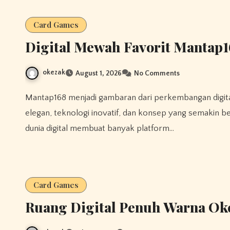
Card Games
Digital Mewah Favorit Mantap
okezak
August 1, 2026
No Comments
Mantap168 menjadi gambaran dari perkembangan digital modern yang menghadirkan perpaduan antara tampilan
elegan, teknologi inovatif, dan konsep yang semakin
dunia digital membuat banyak platform…
Card Games
Ruang Digital Penuh Warna Ok