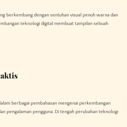
mbangan teknologi digital membuat tampilan sebuah
aktis
dan pengalaman pengguna. Di tengah perubahan teknologi