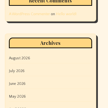
Recent Comments
A WordPress Commenter
on
Hello world!
Archives
August 2026
July 2026
June 2026
May 2026