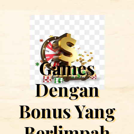
Games
Dengan
Bonus Yang
Berlimpah