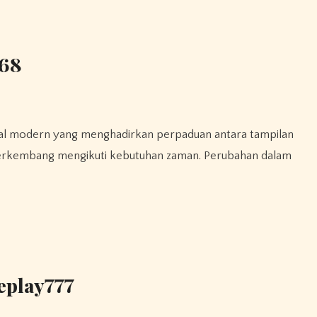
168
 berkembang mengikuti kebutuhan zaman. Perubahan dalam
eplay777