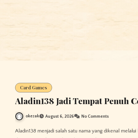
Card Games
Aladin138 Jadi Tempat Penuh C
okezak
August 6, 2026
No Comments
Aladin138 menjadi salah satu nama yang dikenal melalui konsep digital yang mengikuti perkembangan zaman