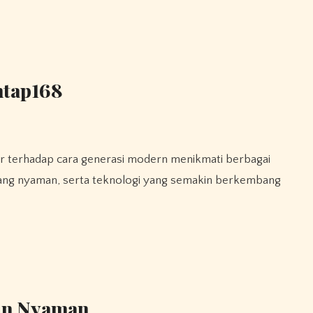
ntap168
a yang nyaman, serta teknologi yang semakin berkembang
in Nyaman