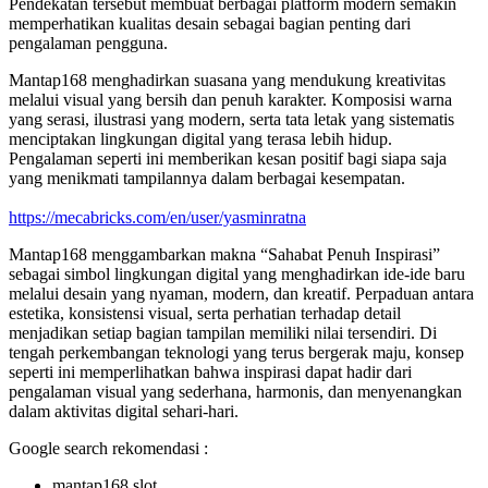
Pendekatan tersebut membuat berbagai platform modern semakin
memperhatikan kualitas desain sebagai bagian penting dari
pengalaman pengguna.
Mantap168 menghadirkan suasana yang mendukung kreativitas
melalui visual yang bersih dan penuh karakter. Komposisi warna
yang serasi, ilustrasi yang modern, serta tata letak yang sistematis
menciptakan lingkungan digital yang terasa lebih hidup.
Pengalaman seperti ini memberikan kesan positif bagi siapa saja
yang menikmati tampilannya dalam berbagai kesempatan.
https://mecabricks.com/en/user/yasminratna
Mantap168 menggambarkan makna “Sahabat Penuh Inspirasi”
sebagai simbol lingkungan digital yang menghadirkan ide-ide baru
melalui desain yang nyaman, modern, dan kreatif. Perpaduan antara
estetika, konsistensi visual, serta perhatian terhadap detail
menjadikan setiap bagian tampilan memiliki nilai tersendiri. Di
tengah perkembangan teknologi yang terus bergerak maju, konsep
seperti ini memperlihatkan bahwa inspirasi dapat hadir dari
pengalaman visual yang sederhana, harmonis, dan menyenangkan
dalam aktivitas digital sehari-hari.
Google search rekomendasi :
mantap168 slot