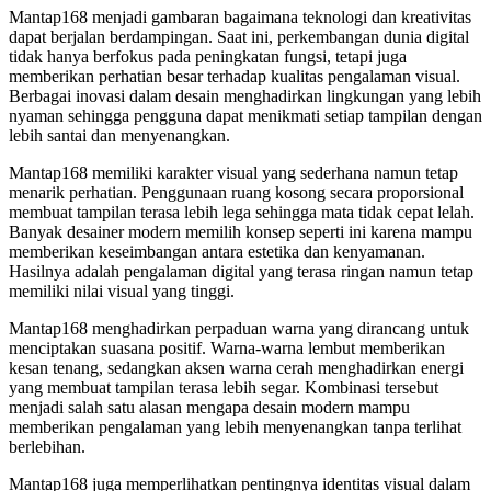
Mantap168 menjadi gambaran bagaimana teknologi dan kreativitas
dapat berjalan berdampingan. Saat ini, perkembangan dunia digital
tidak hanya berfokus pada peningkatan fungsi, tetapi juga
memberikan perhatian besar terhadap kualitas pengalaman visual.
Berbagai inovasi dalam desain menghadirkan lingkungan yang lebih
nyaman sehingga pengguna dapat menikmati setiap tampilan dengan
lebih santai dan menyenangkan.
Mantap168 memiliki karakter visual yang sederhana namun tetap
menarik perhatian. Penggunaan ruang kosong secara proporsional
membuat tampilan terasa lebih lega sehingga mata tidak cepat lelah.
Banyak desainer modern memilih konsep seperti ini karena mampu
memberikan keseimbangan antara estetika dan kenyamanan.
Hasilnya adalah pengalaman digital yang terasa ringan namun tetap
memiliki nilai visual yang tinggi.
Mantap168 menghadirkan perpaduan warna yang dirancang untuk
menciptakan suasana positif. Warna-warna lembut memberikan
kesan tenang, sedangkan aksen warna cerah menghadirkan energi
yang membuat tampilan terasa lebih segar. Kombinasi tersebut
menjadi salah satu alasan mengapa desain modern mampu
memberikan pengalaman yang lebih menyenangkan tanpa terlihat
berlebihan.
Mantap168 juga memperlihatkan pentingnya identitas visual dalam