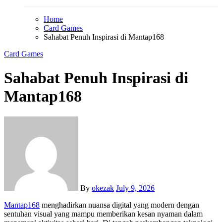
Home
Card Games
Sahabat Penuh Inspirasi di Mantap168
Card Games
Sahabat Penuh Inspirasi di
Mantap168
By
okezak
July 9, 2026
Mantap168
menghadirkan nuansa digital yang modern dengan
sentuhan visual yang mampu memberikan kesan nyaman dalam