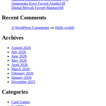
Antarmuka Kece Favorit Aladin138
Digital Mewah Favorit Mantap168
Recent Comments
A WordPress Commenter
on
Hello world!
Archives
August 2026
July 2026
June 2026
May 2026
April 2026
March 2026
February 2026
January 2026
December 2025
Categories
Card Games