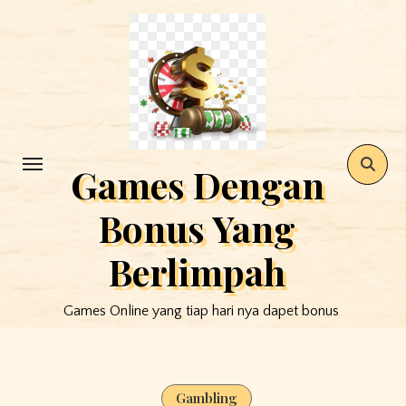
Skip
to
content
Games Dengan
Bonus Yang
Berlimpah
Games Online yang tiap hari nya dapet bonus
Gambling