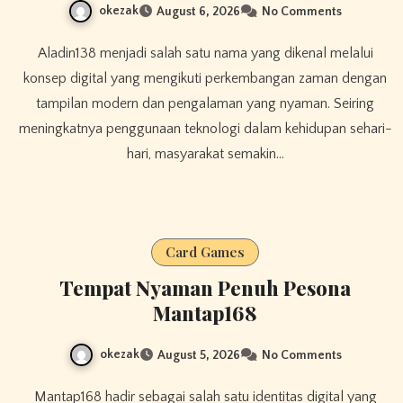
okezak
August 6, 2026
No Comments
Aladin138 menjadi salah satu nama yang dikenal melalui
konsep digital yang mengikuti perkembangan zaman dengan
tampilan modern dan pengalaman yang nyaman. Seiring
meningkatnya penggunaan teknologi dalam kehidupan sehari-
hari, masyarakat semakin…
Card Games
Tempat Nyaman Penuh Pesona
Mantap168
okezak
August 5, 2026
No Comments
Mantap168 hadir sebagai salah satu identitas digital yang