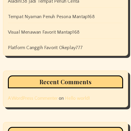
Aladin138 Jadi Tempat Penuh Cerita
Tempat Nyaman Penuh Pesona Mantap168
Visual Menawan Favorit Mantap168
Platform Canggih Favorit Okeplay777
Recent Comments
A WordPress Commenter
on
Hello world!