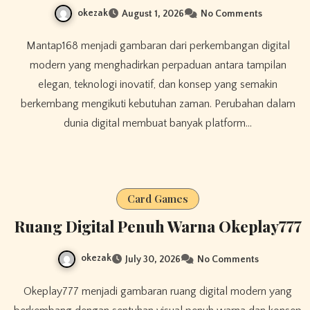
okezak
August 1, 2026
No Comments
Mantap168 menjadi gambaran dari perkembangan digital
modern yang menghadirkan perpaduan antara tampilan
elegan, teknologi inovatif, dan konsep yang semakin
berkembang mengikuti kebutuhan zaman. Perubahan dalam
dunia digital membuat banyak platform…
Card Games
Ruang Digital Penuh Warna Okeplay777
okezak
July 30, 2026
No Comments
Okeplay777 menjadi gambaran ruang digital modern yang