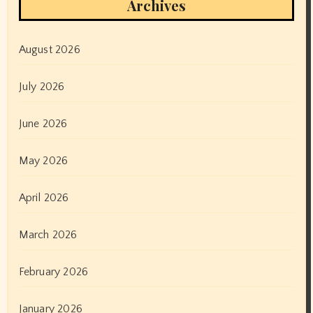
Archives
August 2026
July 2026
June 2026
May 2026
April 2026
March 2026
February 2026
January 2026