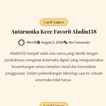
Card Games
Antarmuka Kece Favorit Aladin138
okezak
August 2, 2026
No Comments
Aladin138 menjadi salah satu nama yang identik dengan
pembahasan mengenai antarmuka digital yang mengutamakan
keseimbangan antara tampilan visual dan kemudahan
penggunaan. Dalam perkembangan teknologi saat ini, sebuah
antarmuka tidak hanya…
Card Games