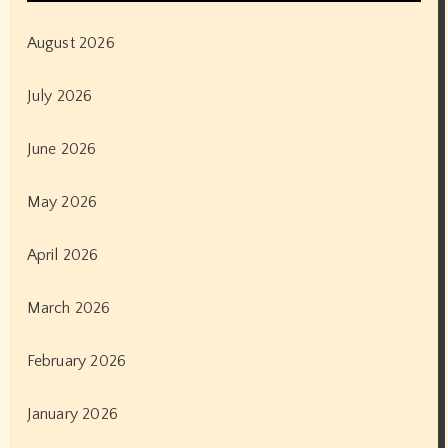
August 2026
July 2026
June 2026
May 2026
April 2026
March 2026
February 2026
January 2026