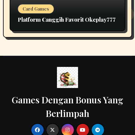
Card Games
Platform Canggih Favorit Okeplay777
Games Dengan Bonus Yang
Berlimpah