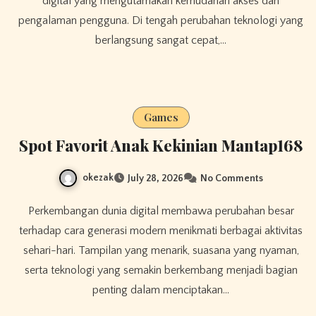
digital yang mengutamakan kemudahan akses dan
pengalaman pengguna. Di tengah perubahan teknologi yang
berlangsung sangat cepat,…
Games
Spot Favorit Anak Kekinian Mantap168
okezak
July 28, 2026
No Comments
Perkembangan dunia digital membawa perubahan besar
terhadap cara generasi modern menikmati berbagai aktivitas
sehari-hari. Tampilan yang menarik, suasana yang nyaman,
serta teknologi yang semakin berkembang menjadi bagian
penting dalam menciptakan…