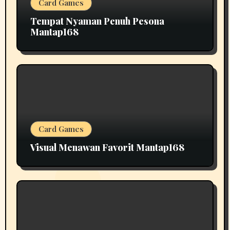
Card Games
Tempat Nyaman Penuh Pesona
Mantap168
Card Games
Visual Menawan Favorit Mantap168