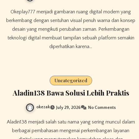
Okeplay777 menjadi gambaran ruang digital modern yang
berkembang dengan sentuhan visual penuh warna dan konsep
desain yang mengikuti perubahan zaman. Perkembangan
teknologi digital membuat tampilan sebuah platform semakin
diperhatikan karena…
Uncategorized
Aladin138 Bawa Solusi Lebih Praktis
okezak
July 29, 2026
No Comments
Aladin138 menjadi salah satu nama yang sering muncul dalam
berbagai pembahasan mengenai perkembangan layanan