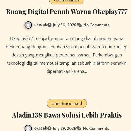
Ruang Digital Penuh Warna Okeplay777
okezak
July 30, 2026
No Comments
Okeplay777 menjadi gambaran ruang digital modern yang
berkembang dengan sentuhan visual penuh warna dan konsep
desain yang mengikuti perubahan zaman. Perkembangan
teknologi digital membuat tampilan sebuah platform semakin
diperhatikan karena…
Uncategorized
Aladin138 Bawa Solusi Lebih Praktis
okezak
July 29, 2026
No Comments