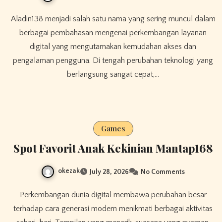
Aladin138 menjadi salah satu nama yang sering muncul dalam
berbagai pembahasan mengenai perkembangan layanan
digital yang mengutamakan kemudahan akses dan
pengalaman pengguna. Di tengah perubahan teknologi yang
berlangsung sangat cepat,…
Games
Spot Favorit Anak Kekinian Mantap168
okezak
July 28, 2026
No Comments
Perkembangan dunia digital membawa perubahan besar
terhadap cara generasi modern menikmati berbagai aktivitas