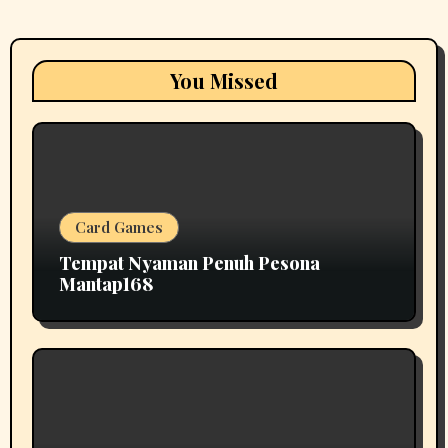
You Missed
Card Games
Tempat Nyaman Penuh Pesona
Mantap168