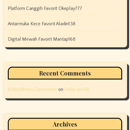
Platform Canggih Favorit Okeplay777
Antarmuka Kece Favorit Aladin138
Digital Mewah Favorit Mantap168
Recent Comments
A WordPress Commenter
on
Hello world!
Archives