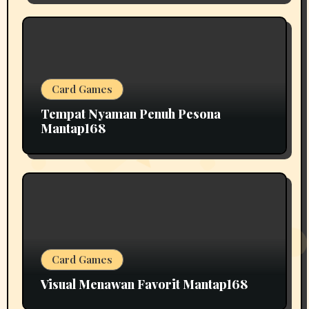
Card Games
Tempat Nyaman Penuh Pesona
Mantap168
Card Games
Visual Menawan Favorit Mantap168