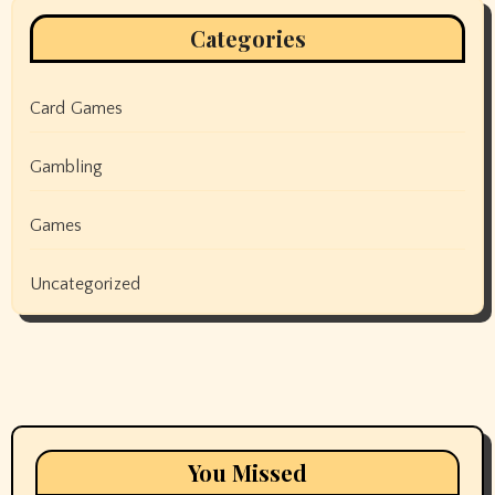
Categories
Card Games
Gambling
Games
Uncategorized
You Missed