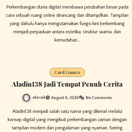
Perkembangan dunia digital membawa perubahan besar pada
cara sebuah ruang online dirancang dan ditampilkan. Tampilan
yang dahulu hanya mengutamakan fungsi kini berkembang
menjadi perpaduan antara estetika, struktur, warna, dan
kemudahan…
Card Games
Aladin138 Jadi Tempat Penuh Cerita
okezak
August 6, 2026
No Comments
Aladin138 menjadi salah satu nama yang dikenal melalui
konsep digital yang mengikuti perkembangan zaman dengan
tampilan modern dan pengalaman yang nyaman. Seiring