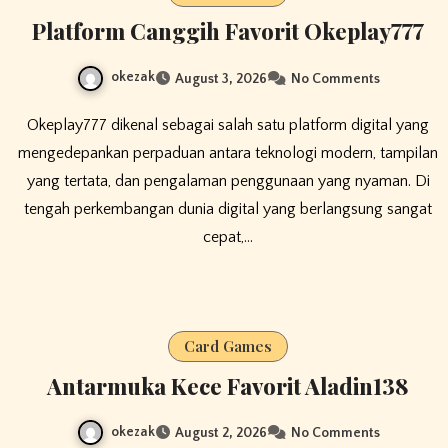
Platform Canggih Favorit Okeplay777
okezak
August 3, 2026
No Comments
Okeplay777 dikenal sebagai salah satu platform digital yang
mengedepankan perpaduan antara teknologi modern, tampilan
yang tertata, dan pengalaman penggunaan yang nyaman. Di
tengah perkembangan dunia digital yang berlangsung sangat
cepat,…
Card Games
Antarmuka Kece Favorit Aladin138
okezak
August 2, 2026
No Comments