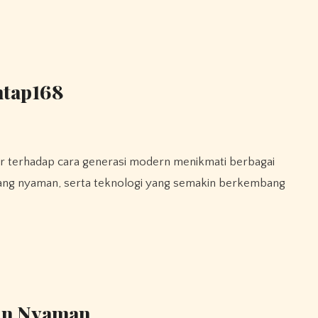
ntap168
a yang nyaman, serta teknologi yang semakin berkembang
in Nyaman