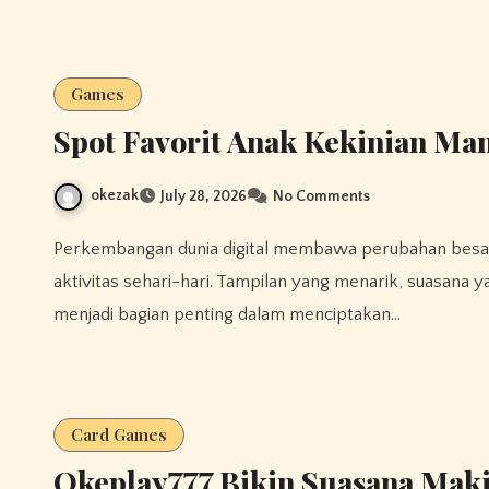
Games
Spot Favorit Anak Kekinian Ma
okezak
July 28, 2026
No Comments
Perkembangan dunia digital membawa perubahan besar terhadap cara generasi modern menikmati berbagai
aktivitas sehari-hari. Tampilan yang menarik, suasan
menjadi bagian penting dalam menciptakan…
Card Games
Okeplay777 Bikin Suasana Mak