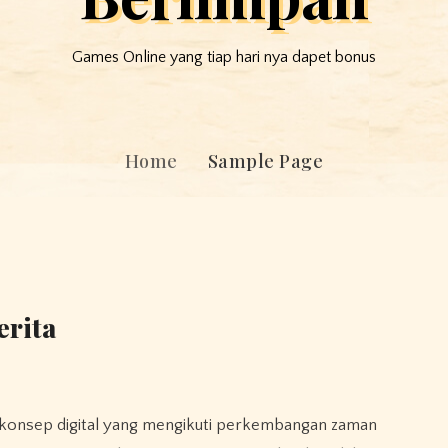
Games Online yang tiap hari nya dapet bonus
Home
Sample Page
erita