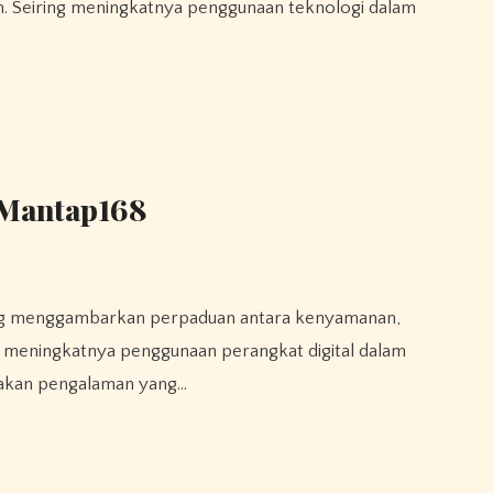
 Seiring meningkatnya penggunaan teknologi dalam
 Mantap168
g meningkatnya penggunaan perangkat digital dalam
makan pengalaman yang…