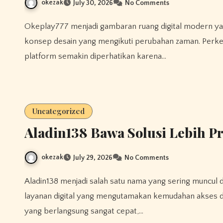
okezak
July 30, 2026
No Comments
Okeplay777 menjadi gambaran ruang digital modern yang berkembang dengan sentuhan visual penuh warna dan
konsep desain yang mengikuti perubahan zaman. Perke
platform semakin diperhatikan karena…
Uncategorized
Aladin138 Bawa Solusi Lebih Pr
okezak
July 29, 2026
No Comments
Aladin138 menjadi salah satu nama yang sering muncul dalam berbagai pembahasan mengenai perkembangan
layanan digital yang mengutamakan kemudahan akses 
yang berlangsung sangat cepat,…