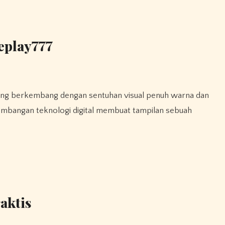
eplay777
mbangan teknologi digital membuat tampilan sebuah
aktis