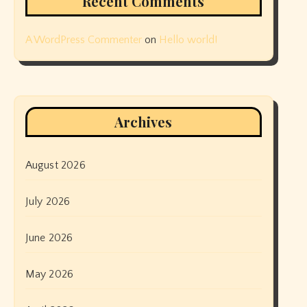
Recent Comments
A WordPress Commenter
on
Hello world!
Archives
August 2026
July 2026
June 2026
May 2026