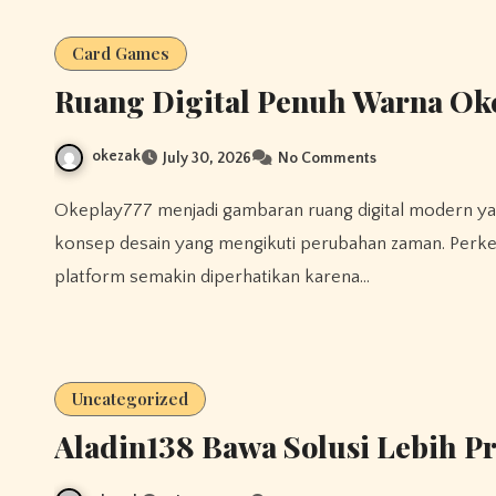
Card Games
Ruang Digital Penuh Warna Ok
okezak
July 30, 2026
No Comments
Okeplay777 menjadi gambaran ruang digital modern yang berkembang dengan sentuhan visual penuh warna dan
konsep desain yang mengikuti perubahan zaman. Perke
platform semakin diperhatikan karena…
Uncategorized
Aladin138 Bawa Solusi Lebih Pr