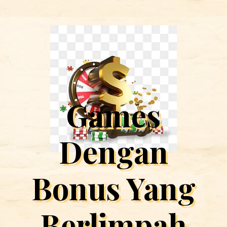
Games
Dengan
Bonus Yang
Berlimpah