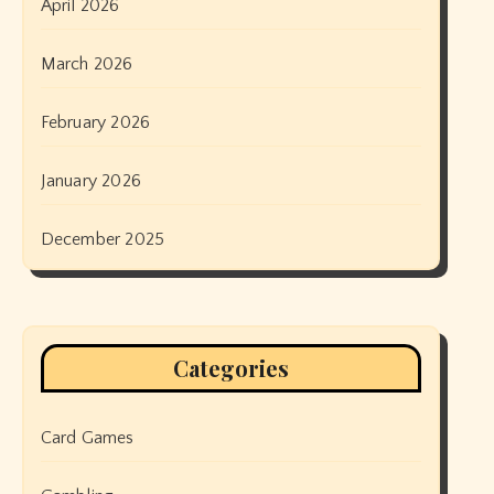
April 2026
March 2026
February 2026
January 2026
December 2025
Categories
Card Games