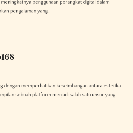
g meningkatnya penggunaan perangkat digital dalam
makan pengalaman yang…
p168
mpilan sebuah platform menjadi salah satu unsur yang