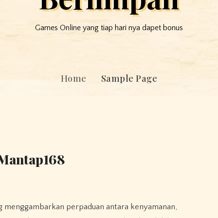
Games Online yang tiap hari nya dapet bonus
Home
Sample Page
 Mantap168