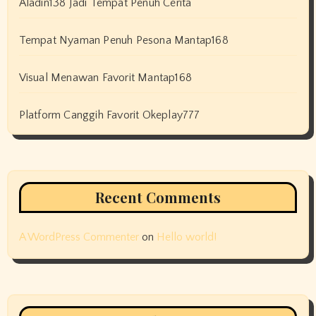
Aladin138 Jadi Tempat Penuh Cerita
Tempat Nyaman Penuh Pesona Mantap168
Visual Menawan Favorit Mantap168
Platform Canggih Favorit Okeplay777
Recent Comments
A WordPress Commenter
on
Hello world!