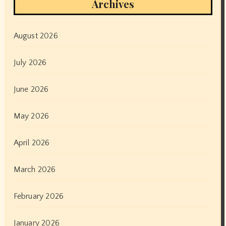
Archives
August 2026
July 2026
June 2026
May 2026
April 2026
March 2026
February 2026
January 2026