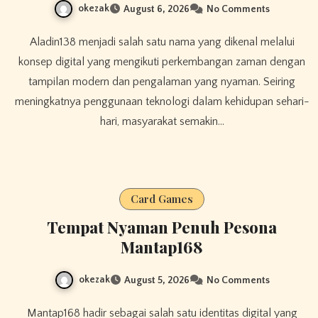
okezak
August 6, 2026
No Comments
Aladin138 menjadi salah satu nama yang dikenal melalui
konsep digital yang mengikuti perkembangan zaman dengan
tampilan modern dan pengalaman yang nyaman. Seiring
meningkatnya penggunaan teknologi dalam kehidupan sehari-
hari, masyarakat semakin…
Card Games
Tempat Nyaman Penuh Pesona
Mantap168
okezak
August 5, 2026
No Comments
Mantap168 hadir sebagai salah satu identitas digital yang