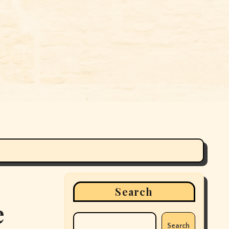
Search
e
Search