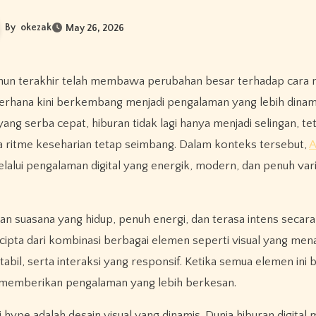
By
okezak
May 26, 2026
ederhana kini berkembang menjadi pengalaman yang lebih dinam
ng serba cepat, hiburan tidak lagi hanya menjadi selingan, te
a ritme keseharian tetap seimbang. Dalam konteks tersebut,
A
alui pengalaman digital yang energik, modern, dan penuh vari
n suasana yang hidup, penuh energi, dan terasa intens secara 
cipta dari kombinasi berbagai elemen seperti visual yang mena
il, serta interaksi yang responsif. Ketika semua elemen ini b
pu memberikan pengalaman yang lebih berkesan.
hype adalah desain visual yang dinamis. Dunia hiburan digital