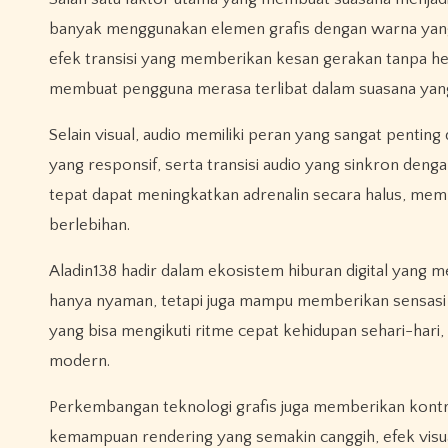
banyak menggunakan elemen grafis dengan warna yang 
efek transisi yang memberikan kesan gerakan tanpa henti
membuat pengguna merasa terlibat dalam suasana yang a
Selain visual, audio memiliki peran yang sangat pent
yang responsif, serta transisi audio yang sinkron deng
tepat dapat meningkatkan adrenalin secara halus, mem
berlebihan.
Aladin138 hadir dalam ekosistem hiburan digital yan
hanya nyaman, tetapi juga mampu memberikan sensasi 
yang bisa mengikuti ritme cepat kehidupan sehari-hari,
modern.
Perkembangan teknologi grafis juga memberikan kontr
kemampuan rendering yang semakin canggih, efek visual k