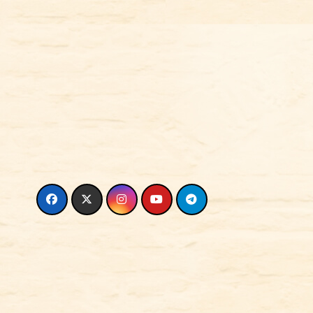
Skip
to
content