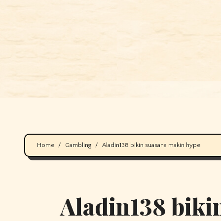
Home
Gambling
Aladin138 bikin suasana makin hype
Aladin138 biki