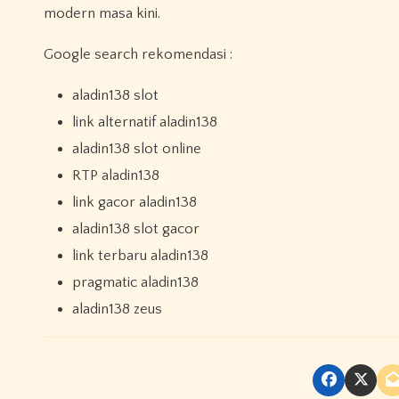
modern masa kini.
Google search rekomendasi :
aladin138 slot
link alternatif aladin138
aladin138 slot online
RTP aladin138
link gacor aladin138
aladin138 slot gacor
link terbaru aladin138
pragmatic aladin138
aladin138 zeus