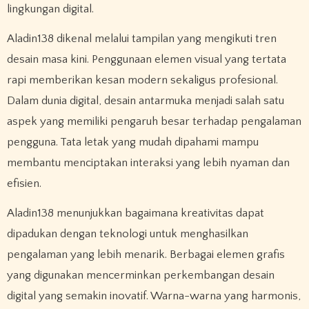
lingkungan digital.
Aladin138 dikenal melalui tampilan yang mengikuti tren
desain masa kini. Penggunaan elemen visual yang tertata
rapi memberikan kesan modern sekaligus profesional.
Dalam dunia digital, desain antarmuka menjadi salah satu
aspek yang memiliki pengaruh besar terhadap pengalaman
pengguna. Tata letak yang mudah dipahami mampu
membantu menciptakan interaksi yang lebih nyaman dan
efisien.
Aladin138 menunjukkan bagaimana kreativitas dapat
dipadukan dengan teknologi untuk menghasilkan
pengalaman yang lebih menarik. Berbagai elemen grafis
yang digunakan mencerminkan perkembangan desain
digital yang semakin inovatif. Warna-warna yang harmonis,