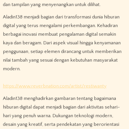
dan tampilan yang menyenangkan untuk dilihat.
Aladin138 menjadi bagian dari transformasi dunia hiburan
digital yang terus mengalami perkembangan. Kehadiran
berbagai inovasi membuat pengalaman digital semakin
kaya dan beragam. Dari aspek visual hingga kenyamanan
penggunaan, setiap elemen dirancang untuk memberikan
nilai tambah yang sesuai dengan kebutuhan masyarakat
modern.
https://www.reverbnation.com/artist/restiwanty
Aladin138 menghadirkan gambaran tentang bagaimana
hiburan digital dapat menjadi bagian dari aktivitas sehari-
hari yang penuh warna. Dukungan teknologi modern,
desain yang kreatif, serta pendekatan yang berorientasi