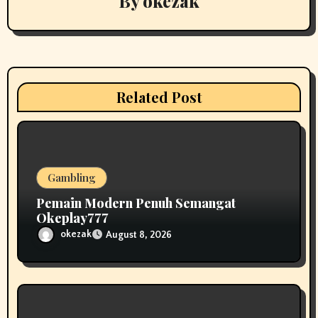
By
okezak
i
g
a
Related Post
t
i
o
Gambling
n
Pemain Modern Penuh Semangat
Okeplay777
okezak
August 8, 2026