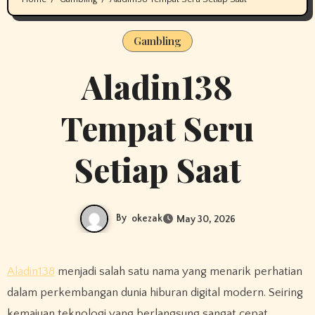
Gambling
Aladin138
Tempat Seru
Setiap Saat
By
okezak
May 30, 2026
Aladin138
menjadi salah satu nama yang menarik perhatian
dalam perkembangan dunia hiburan digital modern. Seiring
kemajuan teknologi yang berlangsung sangat cepat,