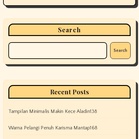
Search
Search
Recent Posts
Tampilan Minimalis Makin Kece Aladin138
Warna Pelangi Penuh Karisma Mantap168