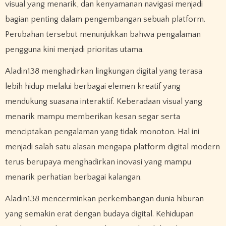
visual yang menarik, dan kenyamanan navigasi menjadi
bagian penting dalam pengembangan sebuah platform.
Perubahan tersebut menunjukkan bahwa pengalaman
pengguna kini menjadi prioritas utama.
Aladin138 menghadirkan lingkungan digital yang terasa
lebih hidup melalui berbagai elemen kreatif yang
mendukung suasana interaktif. Keberadaan visual yang
menarik mampu memberikan kesan segar serta
menciptakan pengalaman yang tidak monoton. Hal ini
menjadi salah satu alasan mengapa platform digital modern
terus berupaya menghadirkan inovasi yang mampu
menarik perhatian berbagai kalangan.
Aladin138 mencerminkan perkembangan dunia hiburan
yang semakin erat dengan budaya digital. Kehidupan