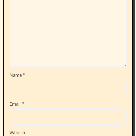
Name
*
Email
*
Website