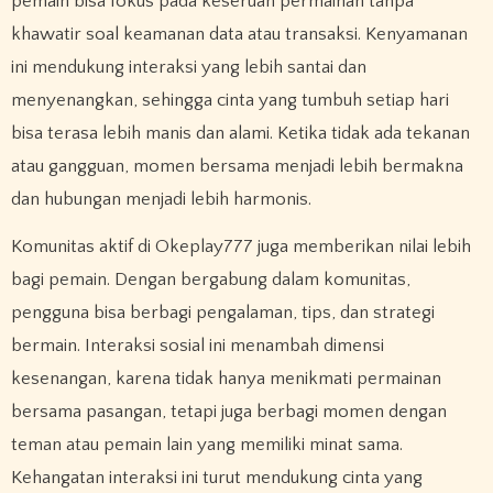
pemain bisa fokus pada keseruan permainan tanpa
khawatir soal keamanan data atau transaksi. Kenyamanan
ini mendukung interaksi yang lebih santai dan
menyenangkan, sehingga cinta yang tumbuh setiap hari
bisa terasa lebih manis dan alami. Ketika tidak ada tekanan
atau gangguan, momen bersama menjadi lebih bermakna
dan hubungan menjadi lebih harmonis.
Komunitas aktif di Okeplay777 juga memberikan nilai lebih
bagi pemain. Dengan bergabung dalam komunitas,
pengguna bisa berbagi pengalaman, tips, dan strategi
bermain. Interaksi sosial ini menambah dimensi
kesenangan, karena tidak hanya menikmati permainan
bersama pasangan, tetapi juga berbagi momen dengan
teman atau pemain lain yang memiliki minat sama.
Kehangatan interaksi ini turut mendukung cinta yang