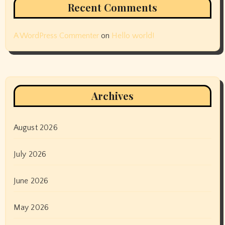
Recent Comments
A WordPress Commenter
on
Hello world!
Archives
August 2026
July 2026
June 2026
May 2026