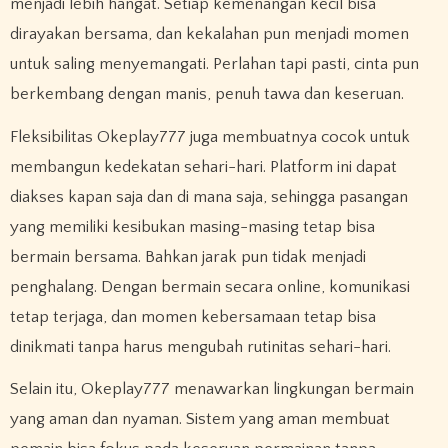
menjadi lebih hangat. Setiap kemenangan kecil bisa
dirayakan bersama, dan kekalahan pun menjadi momen
untuk saling menyemangati. Perlahan tapi pasti, cinta pun
berkembang dengan manis, penuh tawa dan keseruan.
Fleksibilitas Okeplay777 juga membuatnya cocok untuk
membangun kedekatan sehari-hari. Platform ini dapat
diakses kapan saja dan di mana saja, sehingga pasangan
yang memiliki kesibukan masing-masing tetap bisa
bermain bersama. Bahkan jarak pun tidak menjadi
penghalang. Dengan bermain secara online, komunikasi
tetap terjaga, dan momen kebersamaan tetap bisa
dinikmati tanpa harus mengubah rutinitas sehari-hari.
Selain itu, Okeplay777 menawarkan lingkungan bermain
yang aman dan nyaman. Sistem yang aman membuat