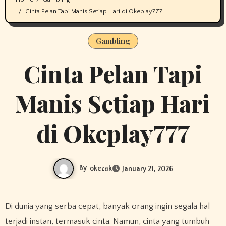
Cinta Pelan Tapi Manis Setiap Hari di Okeplay777
Gambling
Cinta Pelan Tapi
Manis Setiap Hari
di Okeplay777
By
okezak
January 21, 2026
Di dunia yang serba cepat, banyak orang ingin segala hal
terjadi instan, termasuk cinta. Namun, cinta yang tumbuh