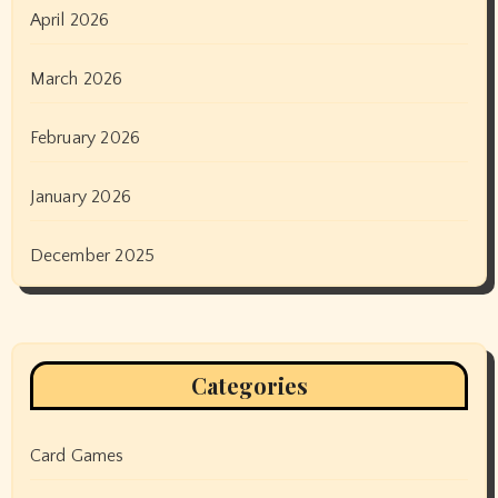
April 2026
March 2026
February 2026
January 2026
December 2025
Categories
Card Games