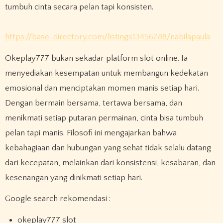
tumbuh cinta secara pelan tapi konsisten.
https://base-directory.com/listings13456788/nabilapaula
Okeplay777 bukan sekadar platform slot online. Ia
menyediakan kesempatan untuk membangun kedekatan
emosional dan menciptakan momen manis setiap hari.
Dengan bermain bersama, tertawa bersama, dan
menikmati setiap putaran permainan, cinta bisa tumbuh
pelan tapi manis. Filosofi ini mengajarkan bahwa
kebahagiaan dan hubungan yang sehat tidak selalu datang
dari kecepatan, melainkan dari konsistensi, kesabaran, dan
kesenangan yang dinikmati setiap hari.
Google search rekomendasi :
okeplay777 slot