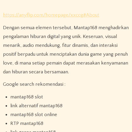
https://anyflip.com/h
o
mepage/xxccg#About
Dengan semua elemen tersebut, Mantap168 menghadirkan
pengalaman hiburan digital yang unik. Keseruan, visual
menarik, audio mendukung, fitur dinamis, dan interaksi
positif berpadu untuk menciptakan dunia game yang penuh
love, di mana setiap pemain dapat merasakan kenyamanan
dan hiburan secara bersamaan.
Google search rekomendasi :
mantap168 slot
link alternatif mantap168
mantap168 slot online
RTP mantap168