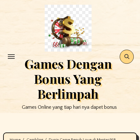
Skip
to
content
Games Dengan
Bonus Yang
Berlimpah
Games Online yang tiap hari nya dapet bonus
Home
Gambling
Dunia Game Penuh Love di Mantap168