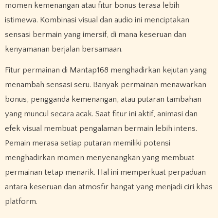
momen kemenangan atau fitur bonus terasa lebih
istimewa. Kombinasi visual dan audio ini menciptakan
sensasi bermain yang imersif, di mana keseruan dan
kenyamanan berjalan bersamaan.
Fitur permainan di Mantap168 menghadirkan kejutan yang
menambah sensasi seru. Banyak permainan menawarkan
bonus, pengganda kemenangan, atau putaran tambahan
yang muncul secara acak. Saat fitur ini aktif, animasi dan
efek visual membuat pengalaman bermain lebih intens.
Pemain merasa setiap putaran memiliki potensi
menghadirkan momen menyenangkan yang membuat
permainan tetap menarik. Hal ini memperkuat perpaduan
antara keseruan dan atmosfir hangat yang menjadi ciri khas
platform.