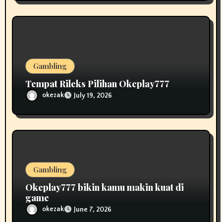
Gambling
Tempat Rileks Pilihan Okeplay777
okezak
July 19, 2026
Gambling
Okeplay777 bikin kamu makin kuat di
game
okezak
June 7, 2026