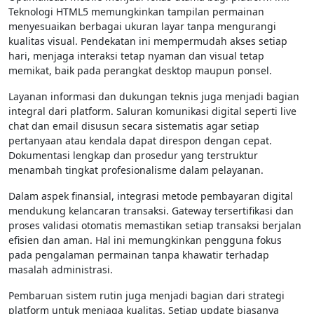
Teknologi HTML5 memungkinkan tampilan permainan
menyesuaikan berbagai ukuran layar tanpa mengurangi
kualitas visual. Pendekatan ini mempermudah akses setiap
hari, menjaga interaksi tetap nyaman dan visual tetap
memikat, baik pada perangkat desktop maupun ponsel.
Layanan informasi dan dukungan teknis juga menjadi bagian
integral dari platform. Saluran komunikasi digital seperti live
chat dan email disusun secara sistematis agar setiap
pertanyaan atau kendala dapat direspon dengan cepat.
Dokumentasi lengkap dan prosedur yang terstruktur
menambah tingkat profesionalisme dalam pelayanan.
Dalam aspek finansial, integrasi metode pembayaran digital
mendukung kelancaran transaksi. Gateway tersertifikasi dan
proses validasi otomatis memastikan setiap transaksi berjalan
efisien dan aman. Hal ini memungkinkan pengguna fokus
pada pengalaman permainan tanpa khawatir terhadap
masalah administrasi.
Pembaruan sistem rutin juga menjadi bagian dari strategi
platform untuk menjaga kualitas. Setiap update biasanya