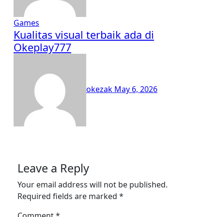
Games
Kualitas visual terbaik ada di
Okeplay777
okezak
May 6, 2026
Leave a Reply
Your email address will not be published.
Required fields are marked
*
Comment
*