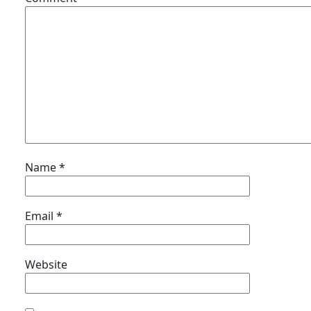
Name
*
Email
*
Website