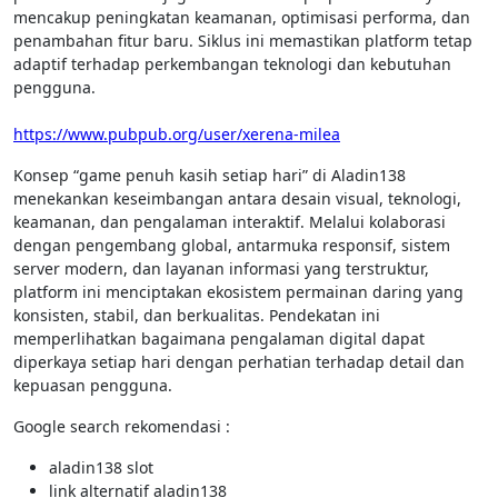
mencakup peningkatan keamanan, optimisasi performa, dan
penambahan fitur baru. Siklus ini memastikan platform tetap
adaptif terhadap perkembangan teknologi dan kebutuhan
pengguna.
https://www.pubpub.org/user/xerena-milea
Konsep “game penuh kasih setiap hari” di Aladin138
menekankan keseimbangan antara desain visual, teknologi,
keamanan, dan pengalaman interaktif. Melalui kolaborasi
dengan pengembang global, antarmuka responsif, sistem
server modern, dan layanan informasi yang terstruktur,
platform ini menciptakan ekosistem permainan daring yang
konsisten, stabil, dan berkualitas. Pendekatan ini
memperlihatkan bagaimana pengalaman digital dapat
diperkaya setiap hari dengan perhatian terhadap detail dan
kepuasan pengguna.
Google search rekomendasi :
aladin138 slot
link alternatif aladin138