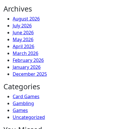
Archives
August 2026
July 2026
June 2026
May 2026
April 2026
March 2026
February 2026
January 2026
December 2025
Categories
Card Games
Gambling
Games
Uncategorized