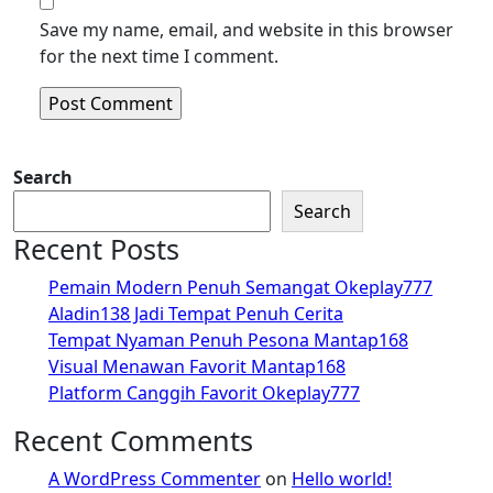
Save my name, email, and website in this browser
for the next time I comment.
Search
Search
Recent Posts
Pemain Modern Penuh Semangat Okeplay777
Aladin138 Jadi Tempat Penuh Cerita
Tempat Nyaman Penuh Pesona Mantap168
Visual Menawan Favorit Mantap168
Platform Canggih Favorit Okeplay777
Recent Comments
A WordPress Commenter
on
Hello world!