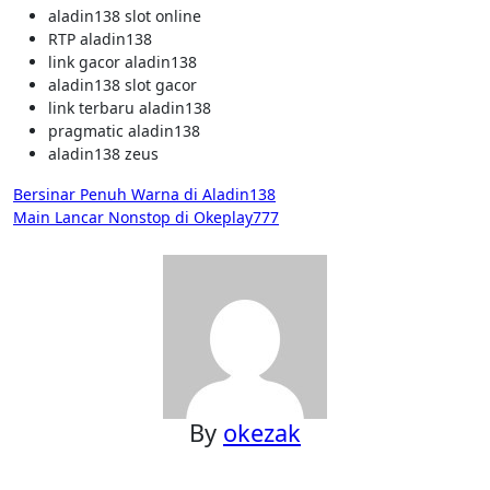
aladin138 slot online
RTP aladin138
link gacor aladin138
aladin138 slot gacor
link terbaru aladin138
pragmatic aladin138
aladin138 zeus
Post
Bersinar Penuh Warna di Aladin138
Main Lancar Nonstop di Okeplay777
navigation
By
okezak