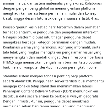
animasi halus, dan sistem matematis yang akurat. Kolaborasi
dengan pengembang global ini memungkinkan platform
menghadirkan variasi tema permainan, mulai dari konsep
klasik hingga desain futuristik dengan nuansa artistik khas.
Konsep “penuh kasih setiap hari” tercermin dalam perhatian
terhadap antarmuka pengguna dan pengalaman interaktif.
Navigasi platform dibuat intuitif agar pengguna dapat
mengakses berbagai kategori permainan dengan mudah.
Kombinasi warna yang harmonis, ikon yang informatif, serta
tata letak yang ringkas menciptakan pengalaman visual yang
menyenangkan dan mudah diingat. Desain responsif berbasis
HTML5 juga memastikan pengalaman bermain tetap optimal,
baik melalui komputer desktop maupun perangkat mobile.
Stabilitas sistem menjadi fondasi penting bagi platform
seperti Aladin138. Penggunaan server terdistribusi membantu
menjaga koneksi tetap stabil dan meminimalkan latensi.
Penerapan Content Delivery Network (CDN) memungkinkan
distribusi data secara efisien ke berbagai wilayah geografis.
Dengan infrastruktur ini, pengguna dapat menikmati
permainan setiap hari tanpa gangguan yang mengurangi