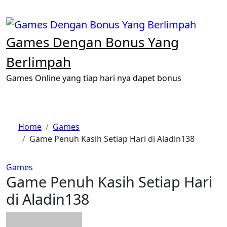
Skip
to
content
Games Dengan Bonus Yang
Berlimpah
Games Online yang tiap hari nya dapet bonus
Home
Games
Game Penuh Kasih Setiap Hari di Aladin138
Games
Game Penuh Kasih Setiap Hari
di Aladin138