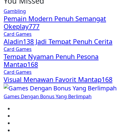
You Missed
Gambling
Pemain Modern Penuh Semangat
Okeplay777
Card Games
Aladin138 Jadi Tempat Penuh Cerita
Card Games
Tempat Nyaman Penuh Pesona
Mantap168
Card Games
Visual Menawan Favorit Mantap168
Games Dengan Bonus Yang Berlimpah