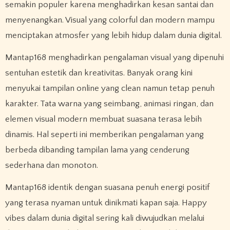
semakin populer karena menghadirkan kesan santai dan
menyenangkan. Visual yang colorful dan modern mampu
menciptakan atmosfer yang lebih hidup dalam dunia digital.
Mantap168 menghadirkan pengalaman visual yang dipenuhi
sentuhan estetik dan kreativitas. Banyak orang kini
menyukai tampilan online yang clean namun tetap penuh
karakter. Tata warna yang seimbang, animasi ringan, dan
elemen visual modern membuat suasana terasa lebih
dinamis. Hal seperti ini memberikan pengalaman yang
berbeda dibanding tampilan lama yang cenderung
sederhana dan monoton.
Mantap168 identik dengan suasana penuh energi positif
yang terasa nyaman untuk dinikmati kapan saja. Happy
vibes dalam dunia digital sering kali diwujudkan melalui