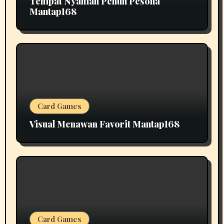
Tempat Nyaman Penuh Pesona
Mantap168
Card Games
Visual Menawan Favorit Mantap168
Card Games