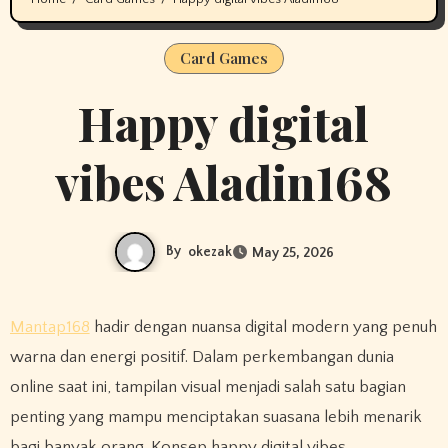
Card Games
Happy digital
vibes Aladin168
By
okezak
May 25, 2026
Mantap168
hadir dengan nuansa digital modern yang penuh
warna dan energi positif. Dalam perkembangan dunia
online saat ini, tampilan visual menjadi salah satu bagian
penting yang mampu menciptakan suasana lebih menarik
bagi banyak orang. Konsep happy digital vibes