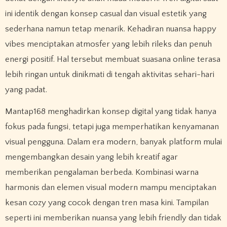
ini identik dengan konsep casual dan visual estetik yang
sederhana namun tetap menarik. Kehadiran nuansa happy
vibes menciptakan atmosfer yang lebih rileks dan penuh
energi positif. Hal tersebut membuat suasana online terasa
lebih ringan untuk dinikmati di tengah aktivitas sehari-hari
yang padat.
Mantap168 menghadirkan konsep digital yang tidak hanya
fokus pada fungsi, tetapi juga memperhatikan kenyamanan
visual pengguna. Dalam era modern, banyak platform mulai
mengembangkan desain yang lebih kreatif agar
memberikan pengalaman berbeda. Kombinasi warna
harmonis dan elemen visual modern mampu menciptakan
kesan cozy yang cocok dengan tren masa kini. Tampilan
seperti ini memberikan nuansa yang lebih friendly dan tidak