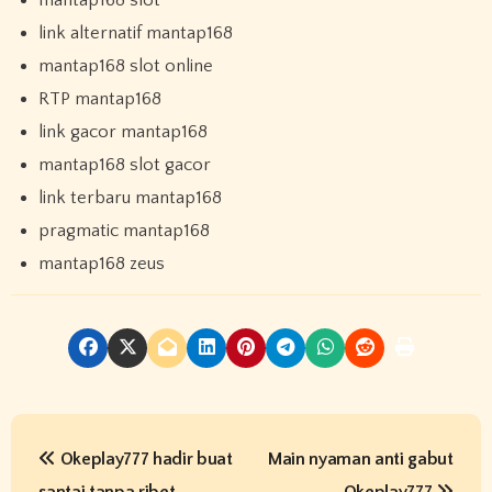
link alternatif mantap168
mantap168 slot online
RTP mantap168
link gacor mantap168
mantap168 slot gacor
link terbaru mantap168
pragmatic mantap168
mantap168 zeus
P
Okeplay777 hadir buat
Main nyaman anti gabut
o
santai tanpa ribet
Okeplay777