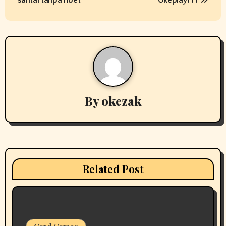
s
t
n
a
v
By
okezak
i
g
a
Related Post
t
i
o