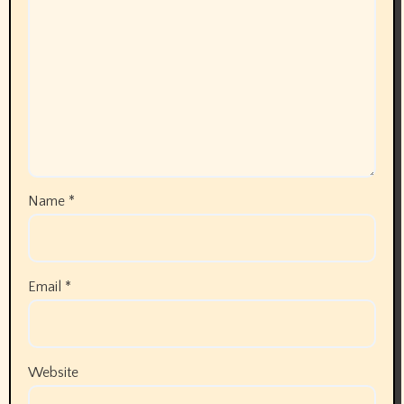
Name
*
Email
*
Website