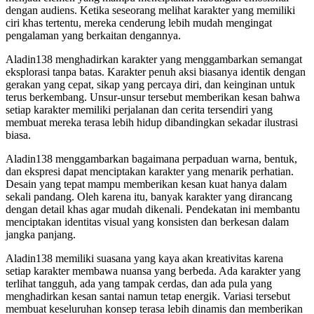
dengan audiens. Ketika seseorang melihat karakter yang memiliki
ciri khas tertentu, mereka cenderung lebih mudah mengingat
pengalaman yang berkaitan dengannya.
Aladin138 menghadirkan karakter yang menggambarkan semangat
eksplorasi tanpa batas. Karakter penuh aksi biasanya identik dengan
gerakan yang cepat, sikap yang percaya diri, dan keinginan untuk
terus berkembang. Unsur-unsur tersebut memberikan kesan bahwa
setiap karakter memiliki perjalanan dan cerita tersendiri yang
membuat mereka terasa lebih hidup dibandingkan sekadar ilustrasi
biasa.
Aladin138 menggambarkan bagaimana perpaduan warna, bentuk,
dan ekspresi dapat menciptakan karakter yang menarik perhatian.
Desain yang tepat mampu memberikan kesan kuat hanya dalam
sekali pandang. Oleh karena itu, banyak karakter yang dirancang
dengan detail khas agar mudah dikenali. Pendekatan ini membantu
menciptakan identitas visual yang konsisten dan berkesan dalam
jangka panjang.
Aladin138 memiliki suasana yang kaya akan kreativitas karena
setiap karakter membawa nuansa yang berbeda. Ada karakter yang
terlihat tangguh, ada yang tampak cerdas, dan ada pula yang
menghadirkan kesan santai namun tetap energik. Variasi tersebut
membuat keseluruhan konsep terasa lebih dinamis dan memberikan