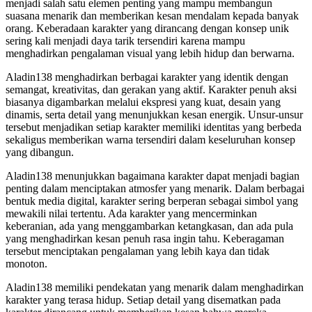
menjadi salah satu elemen penting yang mampu membangun
suasana menarik dan memberikan kesan mendalam kepada banyak
orang. Keberadaan karakter yang dirancang dengan konsep unik
sering kali menjadi daya tarik tersendiri karena mampu
menghadirkan pengalaman visual yang lebih hidup dan berwarna.
Aladin138 menghadirkan berbagai karakter yang identik dengan
semangat, kreativitas, dan gerakan yang aktif. Karakter penuh aksi
biasanya digambarkan melalui ekspresi yang kuat, desain yang
dinamis, serta detail yang menunjukkan kesan energik. Unsur-unsur
tersebut menjadikan setiap karakter memiliki identitas yang berbeda
sekaligus memberikan warna tersendiri dalam keseluruhan konsep
yang dibangun.
Aladin138 menunjukkan bagaimana karakter dapat menjadi bagian
penting dalam menciptakan atmosfer yang menarik. Dalam berbagai
bentuk media digital, karakter sering berperan sebagai simbol yang
mewakili nilai tertentu. Ada karakter yang mencerminkan
keberanian, ada yang menggambarkan ketangkasan, dan ada pula
yang menghadirkan kesan penuh rasa ingin tahu. Keberagaman
tersebut menciptakan pengalaman yang lebih kaya dan tidak
monoton.
Aladin138 memiliki pendekatan yang menarik dalam menghadirkan
karakter yang terasa hidup. Setiap detail yang disematkan pada