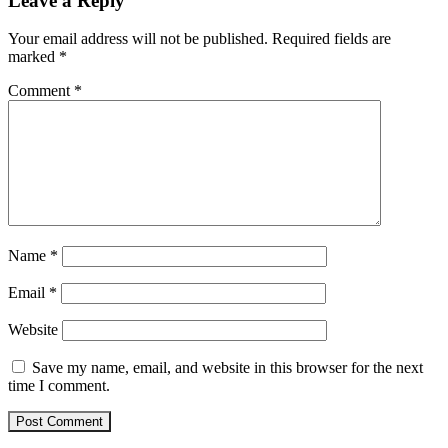
Leave a Reply
Your email address will not be published.
Required fields are
marked
*
Comment
*
Name
*
Email
*
Website
Save my name, email, and website in this browser for the next
time I comment.