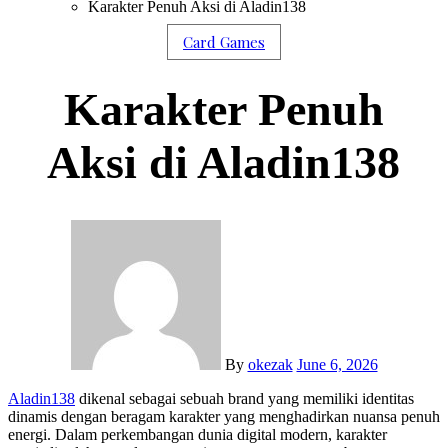
Karakter Penuh Aksi di Aladin138
Card Games
Karakter Penuh
Aksi di Aladin138
By
okezak
June 6, 2026
Aladin138
dikenal sebagai sebuah brand yang memiliki identitas
dinamis dengan beragam karakter yang menghadirkan nuansa penuh
energi. Dalam perkembangan dunia digital modern, karakter