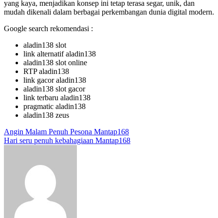
yang kaya, menjadikan konsep ini tetap terasa segar, unik, dan
mudah dikenali dalam berbagai perkembangan dunia digital modern.
Google search rekomendasi :
aladin138 slot
link alternatif aladin138
aladin138 slot online
RTP aladin138
link gacor aladin138
aladin138 slot gacor
link terbaru aladin138
pragmatic aladin138
aladin138 zeus
Post
Angin Malam Penuh Pesona Mantap168
Hari seru penuh kebahagiaan Mantap168
navigation