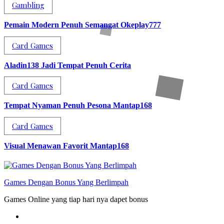
Gambling
Pemain Modern Penuh Semangat Okeplay777
Card Games
Aladin138 Jadi Tempat Penuh Cerita
Card Games
Tempat Nyaman Penuh Pesona Mantap168
Card Games
Visual Menawan Favorit Mantap168
Games Dengan Bonus Yang Berlimpah
Games Online yang tiap hari nya dapet bonus