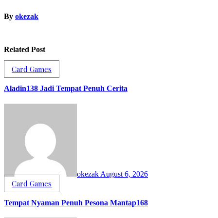
By
okezak
Related Post
Card Games
Aladin138 Jadi Tempat Penuh Cerita
okezak
August 6, 2026
Card Games
Tempat Nyaman Penuh Pesona Mantap168