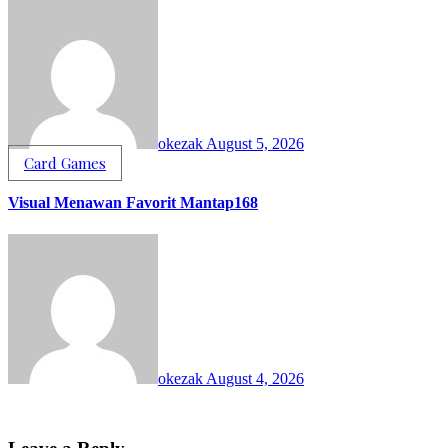
okezak
August 5, 2026
Card Games
Visual Menawan Favorit Mantap168
okezak
August 4, 2026