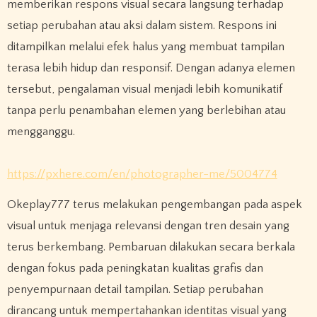
memberikan respons visual secara langsung terhadap
setiap perubahan atau aksi dalam sistem. Respons ini
ditampilkan melalui efek halus yang membuat tampilan
terasa lebih hidup dan responsif. Dengan adanya elemen
tersebut, pengalaman visual menjadi lebih komunikatif
tanpa perlu penambahan elemen yang berlebihan atau
mengganggu.
https://pxhere.com/en/photographer-me/5004774
Okeplay777 terus melakukan pengembangan pada aspek
visual untuk menjaga relevansi dengan tren desain yang
terus berkembang. Pembaruan dilakukan secara berkala
dengan fokus pada peningkatan kualitas grafis dan
penyempurnaan detail tampilan. Setiap perubahan
dirancang untuk mempertahankan identitas visual yang