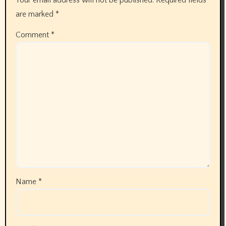
Your email address will not be published.
Required fields
are marked
*
Comment
*
Name
*