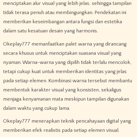
menciptakan alur visual yang lebih jelas, sehingga tampilan
tidak terasa penuh atau membingungkan. Pendekatan ini
memberikan keseimbangan antara fungsi dan estetika
dalam satu kesatuan desain yang harmonis.
Okeplay777 memanfaatkan palet warna yang dirancang
secara khusus untuk menciptakan suasana visual yang
nyaman. Warna-warna yang dipilih tidak terlalu mencolok,
tetapi cukup kuat untuk memberikan identitas yang jelas
pada setiap elemen. Kombinasi warna tersebut membantu
membentuk karakter visual yang konsisten, sekaligus
menjaga kenyamanan mata meskipun tampilan digunakan
dalam waktu yang cukup lama.
Okeplay777 menerapkan teknik pencahayaan digital yang
memberikan efek realistis pada setiap elemen visual.