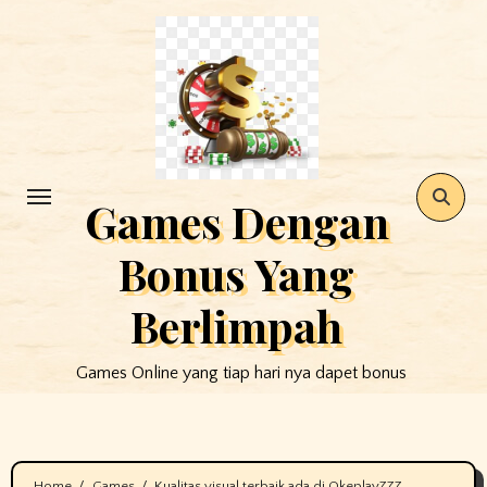
Skip
to
content
Games Dengan
Bonus Yang
Berlimpah
Games Online yang tiap hari nya dapet bonus
Home
Games
Kualitas visual terbaik ada di Okeplay777