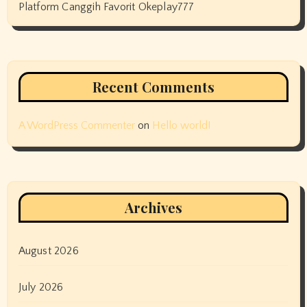
Platform Canggih Favorit Okeplay777
Recent Comments
A WordPress Commenter
on
Hello world!
Archives
August 2026
July 2026