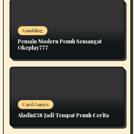
Gambling
Pemain Modern Penuh Semangat
Okeplay777
Card Games
Aladin138 Jadi Tempat Penuh Cerita