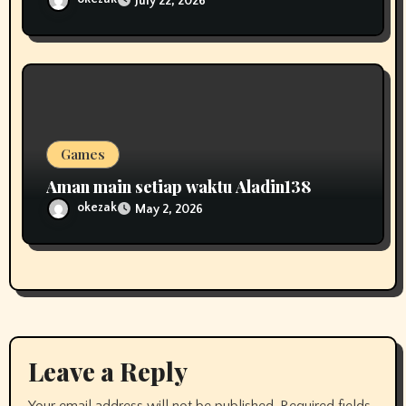
July 22, 2026
Games
Aman main setiap waktu Aladin138
okezak
May 2, 2026
Leave a Reply