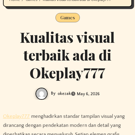
Games
Kualitas visual
terbaik ada di
Okeplay777
By
okezak
May 6, 2026
Okeplay777
menghadirkan standar tampilan visual yang
dirancang dengan pendekatan modern dan detail yang
diperhatikan secara menyeluruh. Setiap elemen grafis