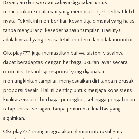
Bayangan dan sorotan cahaya digunakan untuk
menciptakan kedalaman yang membuat objek terlihat lebih
nyata. Teknik ini memberikan kesan tiga dimensi yang halus
tanpa mengurangi kesederhanaan tampilan. Hasilnya
adalah visual yang terasa lebih modern dan tidak monoton.
Okeplay777 juga memastikan bahwa sistem visualnya
dapat beradaptasi dengan berbagai ukuran layar secara
otomatis. Teknologi responsif yang digunakan
memungkinkan tampilan menyesuaikan diri tanpa merusak
proporsi desain. Hal ini penting untuk menjaga konsistensi
kualitas visual di berbagai perangkat, sehingga pengalaman
tetap terasa seragam tanpa penurunan kualitas yang
signifikan.
Okeplay777 mengintegrasikan elemen interaktif yang