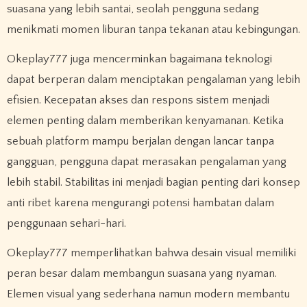
suasana yang lebih santai, seolah pengguna sedang
menikmati momen liburan tanpa tekanan atau kebingungan.
Okeplay777 juga mencerminkan bagaimana teknologi
dapat berperan dalam menciptakan pengalaman yang lebih
efisien. Kecepatan akses dan respons sistem menjadi
elemen penting dalam memberikan kenyamanan. Ketika
sebuah platform mampu berjalan dengan lancar tanpa
gangguan, pengguna dapat merasakan pengalaman yang
lebih stabil. Stabilitas ini menjadi bagian penting dari konsep
anti ribet karena mengurangi potensi hambatan dalam
penggunaan sehari-hari.
Okeplay777 memperlihatkan bahwa desain visual memiliki
peran besar dalam membangun suasana yang nyaman.
Elemen visual yang sederhana namun modern membantu