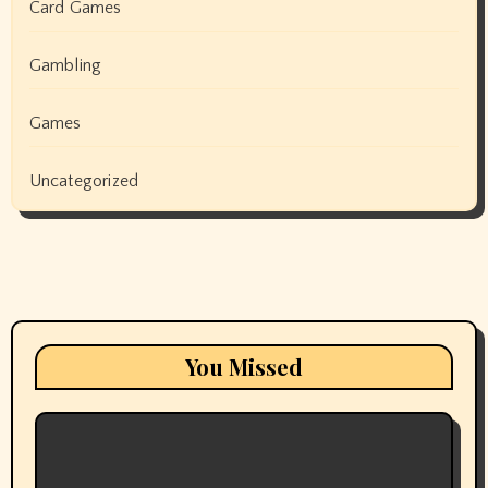
Card Games
Gambling
Games
Uncategorized
You Missed