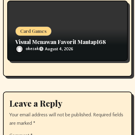
Card Games
Visual Menawan Favorit Mantap168
okezak
August 4, 2026
Leave a Reply
Your email address will not be published.
Required fields
are marked
*