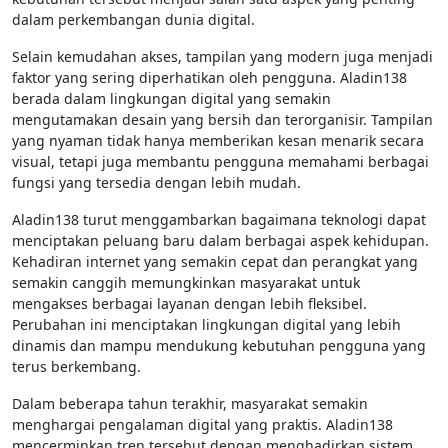
dalam perkembangan dunia digital.
Selain kemudahan akses, tampilan yang modern juga menjadi
faktor yang sering diperhatikan oleh pengguna. Aladin138
berada dalam lingkungan digital yang semakin
mengutamakan desain yang bersih dan terorganisir. Tampilan
yang nyaman tidak hanya memberikan kesan menarik secara
visual, tetapi juga membantu pengguna memahami berbagai
fungsi yang tersedia dengan lebih mudah.
Aladin138 turut menggambarkan bagaimana teknologi dapat
menciptakan peluang baru dalam berbagai aspek kehidupan.
Kehadiran internet yang semakin cepat dan perangkat yang
semakin canggih memungkinkan masyarakat untuk
mengakses berbagai layanan dengan lebih fleksibel.
Perubahan ini menciptakan lingkungan digital yang lebih
dinamis dan mampu mendukung kebutuhan pengguna yang
terus berkembang.
Dalam beberapa tahun terakhir, masyarakat semakin
menghargai pengalaman digital yang praktis. Aladin138
mencerminkan tren tersebut dengan menghadirkan sistem