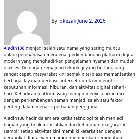
By
okezak
June 2, 2026
Aladin138
menjadi salah satu nama yang sering muncul
dalam pembahasan mengenai perkembangan platform digital
modern yang menghadirkan pengalaman nyaman dan mudah
diakses. Di tengah kemajuan teknologi yang berlangsung
sangat cepat, masyarakat kini semakin terbiasa memanfaatkan
berbagai layanan berbasis internet untuk memenuhi
kebutuhan informasi, hiburan, dan aktivitas digital sehari-
hari. Kehadiran platform yang mampu menyesuaikan diri
dengan perkembangan zaman menjadi salah satu faktor
penting dalam menarik perhatian pengguna.
Aladin138 hadir dalam era ketika teknologi telah menjadi
bagian yang tidak terpisahkan dari kehidupan masyarakat.
Hampir setiap aktivitas kini memiliki keterkaitan dengan
perangkat digital yang mampu memberikan kemudahan