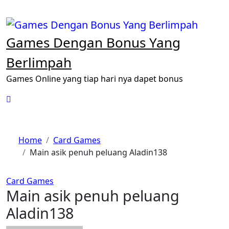
Skip
to
content
Games Dengan Bonus Yang
Berlimpah
Games Online yang tiap hari nya dapet bonus
Home
Card Games
Main asik penuh peluang Aladin138
Card Games
Main asik penuh peluang
Aladin138