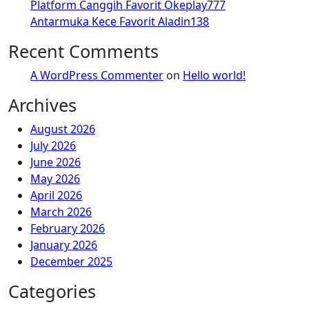
Platform Canggih Favorit Okeplay777
Antarmuka Kece Favorit Aladin138
Recent Comments
A WordPress Commenter
on
Hello world!
Archives
August 2026
July 2026
June 2026
May 2026
April 2026
March 2026
February 2026
January 2026
December 2025
Categories