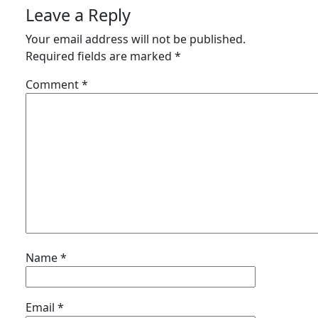
Leave a Reply
Your email address will not be published.
Required fields are marked
*
Comment
*
Name
*
Email
*