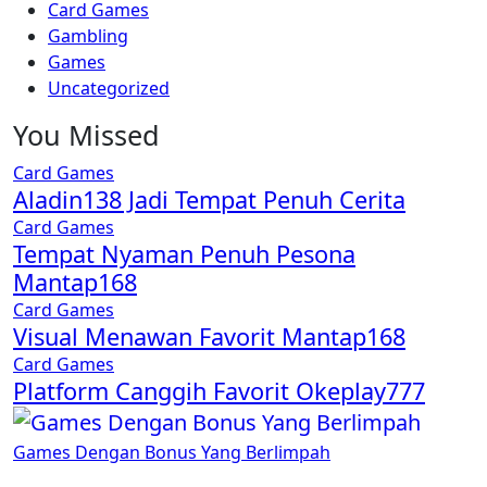
Card Games
Gambling
Games
Uncategorized
You Missed
Card Games
Aladin138 Jadi Tempat Penuh Cerita
Card Games
Tempat Nyaman Penuh Pesona
Mantap168
Card Games
Visual Menawan Favorit Mantap168
Card Games
Platform Canggih Favorit Okeplay777
Games Dengan Bonus Yang Berlimpah