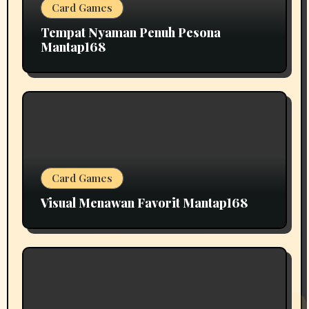
Card Games
Tempat Nyaman Penuh Pesona
Mantap168
Card Games
Visual Menawan Favorit Mantap168