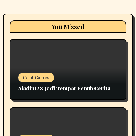
You Missed
Card Games
Aladin138 Jadi Tempat Penuh Cerita