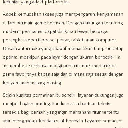
kekinian yang ada di platform ini.
Aspek kemudahan akses juga mempengaruhi kenyamanan
dalam bermain game kekinian. Dengan dukungan teknologi
modern, permainan dapat dinikmati lewat berbagai
perangkat seperti ponsel pintar, tablet, atau komputer.
Desain antarmuka yang adaptif memastikan tampilan tetap
optimal meskipun pada layar dengan ukuran berbeda. Hal
ini memberi keleluasaan bagi pemain untuk memainkan
game favoritnya kapan saja dan di mana saja sesuai dengan
kenyamanan masing‑masing.
Selain kualitas permainan itu sendiri, layanan dukungan juga
menjadi bagian penting. Panduan atau bantuan teknis
tersedia bagi pemain yang ingin memahami fitur tertentu
atau menghadapi kendala saat bermain. Layanan semacam