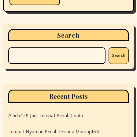
Search
Search
Recent Posts
Aladin138 Jadi Tempat Penuh Cerita
Tempat Nyaman Penuh Pesona Mantap168