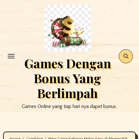
Skip
to
content
Games Dengan
Bonus Yang
Berlimpah
Games Online yang tiap hari nya dapet bonus
Home
Gambling
Main Game Kekinian Makin Seru di Mantap168