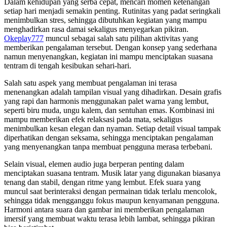
Dalam kehidupan yang serba cepat, mencari momen ketenangan
setiap hari menjadi semakin penting. Rutinitas yang padat seringkali
menimbulkan stres, sehingga dibutuhkan kegiatan yang mampu
menghadirkan rasa damai sekaligus menyegarkan pikiran.
Okeplay777
muncul sebagai salah satu pilihan aktivitas yang
memberikan pengalaman tersebut. Dengan konsep yang sederhana
namun menyenangkan, kegiatan ini mampu menciptakan suasana
tentram di tengah kesibukan sehari-hari.
Salah satu aspek yang membuat pengalaman ini terasa
menenangkan adalah tampilan visual yang dihadirkan. Desain grafis
yang rapi dan harmonis menggunakan palet warna yang lembut,
seperti biru muda, ungu kalem, dan sentuhan emas. Kombinasi ini
mampu memberikan efek relaksasi pada mata, sekaligus
menimbulkan kesan elegan dan nyaman. Setiap detail visual tampak
diperhatikan dengan seksama, sehingga menciptakan pengalaman
yang menyenangkan tanpa membuat pengguna merasa terbebani.
Selain visual, elemen audio juga berperan penting dalam
menciptakan suasana tentram. Musik latar yang digunakan biasanya
tenang dan stabil, dengan ritme yang lembut. Efek suara yang
muncul saat berinteraksi dengan permainan tidak terlalu mencolok,
sehingga tidak mengganggu fokus maupun kenyamanan pengguna.
Harmoni antara suara dan gambar ini memberikan pengalaman
imersif yang membuat waktu terasa lebih lambat, sehingga pikiran