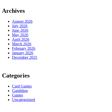
Archives
August 2026
July 2026
June 2026
May 2026
April 2026
March 2026
February 2026
January 2026
December 2025
Categories
Card Games
Gambling
Games
Uncategorized