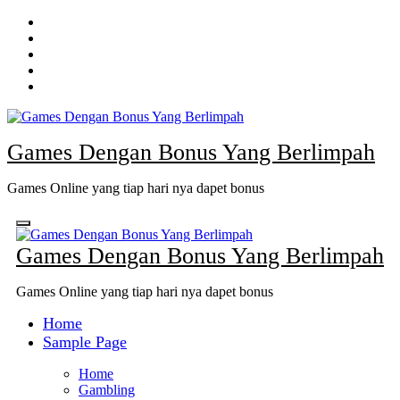
Skip
to
content
Games Dengan Bonus Yang Berlimpah
Games Online yang tiap hari nya dapet bonus
Games Dengan Bonus Yang Berlimpah
Games Online yang tiap hari nya dapet bonus
Home
Sample Page
Home
Gambling