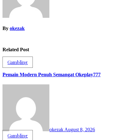
By
okezak
Related Post
Gambling
Pemain Modern Penuh Semangat Okeplay777
okezak
August 8, 2026
Gambling