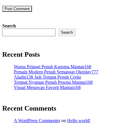
Search
Search
Recent Posts
Warna Pelangi Penuh Karisma Mantap168
Pemain Modern Penuh Semangat Okeplay777
Aladin138 Jadi Tempat Penuh Cerita
Tempat Nyaman Penuh Pesona Mantap168
Visual Menawan Favorit Mantap168
Recent Comments
A WordPress Commenter
on
Hello world!