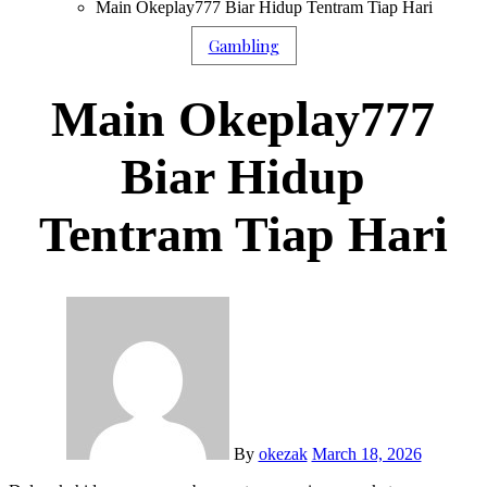
Main Okeplay777 Biar Hidup Tentram Tiap Hari
Gambling
Main Okeplay777
Biar Hidup
Tentram Tiap Hari
By
okezak
March 18, 2026