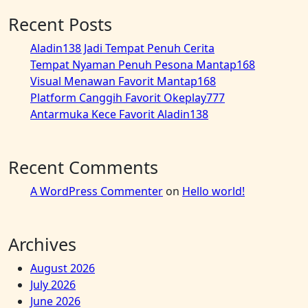
Recent Posts
Aladin138 Jadi Tempat Penuh Cerita
Tempat Nyaman Penuh Pesona Mantap168
Visual Menawan Favorit Mantap168
Platform Canggih Favorit Okeplay777
Antarmuka Kece Favorit Aladin138
Recent Comments
A WordPress Commenter
on
Hello world!
Archives
August 2026
July 2026
June 2026