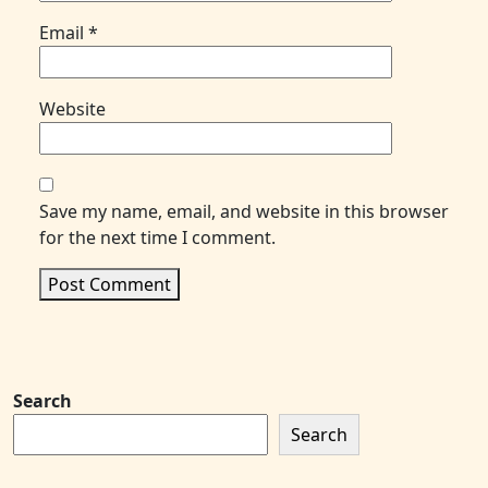
Email
*
Website
Save my name, email, and website in this browser
for the next time I comment.
Search
Search