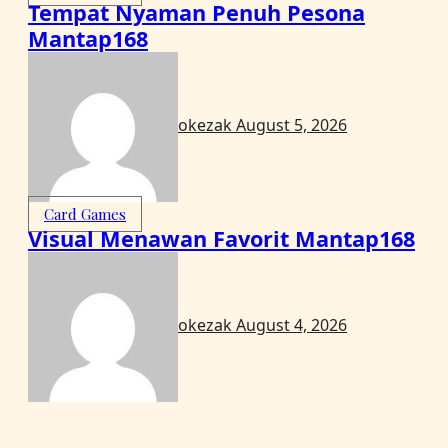
Tempat Nyaman Penuh Pesona
Mantap168
okezak
August 5, 2026
Card Games
Visual Menawan Favorit Mantap168
okezak
August 4, 2026