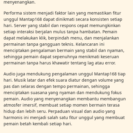
menyenangkan.
Performa sistem menjadi faktor lain yang memastikan fitur
unggul Mantap168 dapat dinikmati secara konsisten setiap
hari. Server yang stabil dan respons cepat memungkinkan
setiap interaksi berjalan mulus tanpa hambatan. Pemain
dapat melakukan klik, berpindah menu, dan menjalankan
permainan tanpa gangguan teknis. Kelancaran ini
menciptakan pengalaman bermain yang stabil dan nyaman,
sehingga pemain dapat sepenuhnya menikmati keseruan
permainan tanpa harus khawatir tentang lag atau error.
Audio juga mendukung pengalaman unggul Mantap168 tiap
hari. Musik latar dan efek suara diatur dengan volume yang
pas dan selaras dengan tempo permainan, sehingga
menciptakan suasana yang nyaman dan mendukung fokus
pemain. Audio yang menyenangkan membantu membangun
atmosfer imersif, membuat setiap momen bermain terasa
hidup dan lebih seru. Perpaduan visual dan audio yang
harmonis ini menjadi salah satu fitur unggul yang membuat
pemain betah kembali setiap hari.