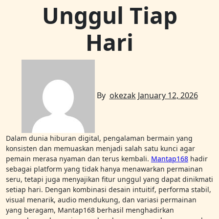
Unggul Tiap
Hari
By
okezak
January 12, 2026
Dalam dunia hiburan digital, pengalaman bermain yang
konsisten dan memuaskan menjadi salah satu kunci agar
pemain merasa nyaman dan terus kembali.
Mantap168
hadir
sebagai platform yang tidak hanya menawarkan permainan
seru, tetapi juga menyajikan fitur unggul yang dapat dinikmati
setiap hari. Dengan kombinasi desain intuitif, performa stabil,
visual menarik, audio mendukung, dan variasi permainan
yang beragam, Mantap168 berhasil menghadirkan