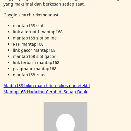
yang maksimal dan berkesan setiap saat.
Google search rekomendasi :
mantap168 slot
link alternatif mantap168
mantap168 slot online
RTP mantap168
link gacor mantap168
mantap168 slot gacor
link terbaru mantap168
pragmatic mantap168
mantap168 zeus
Post
Aladin138 bikin main lebih fokus dan efektif
Mantap168 Hadirkan Cerah di Setiap Detik
navigation