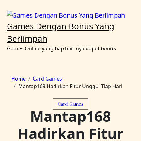
Skip
to
content
Games Dengan Bonus Yang
Berlimpah
Games Online yang tiap hari nya dapet bonus
Home
Card Games
Mantap168 Hadirkan Fitur Unggul Tiap Hari
Card Games
Mantap168
Hadirkan Fitur