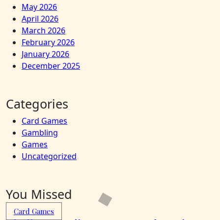
May 2026
April 2026
March 2026
February 2026
January 2026
December 2025
Categories
Card Games
Gambling
Games
Uncategorized
You Missed
Card Games