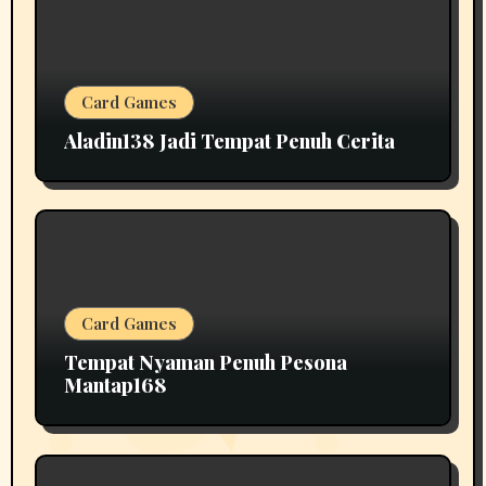
Card Games
Aladin138 Jadi Tempat Penuh Cerita
Card Games
Tempat Nyaman Penuh Pesona
Mantap168