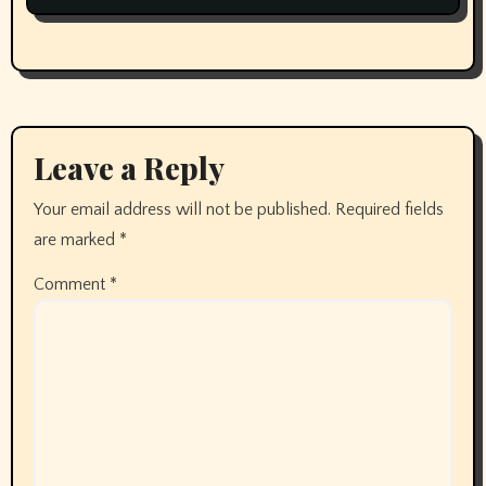
Leave a Reply
Your email address will not be published.
Required fields
are marked
*
Comment
*