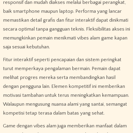
responsif dan mudah diakses melalui berbagai perangkat,
baik smartphone maupun laptop. Performa yang lancar
memastikan detail grafis dan fitur interaktif dapat dinikmati
secara optimal tanpa gangguan teknis. Fleksibilitas akses ini
memungkinkan pemain menikmati vibes alam game kapan
saja sesuai kebutuhan.
Fitur interaktif seperti pencapaian dan sistem peringkat
turut memperkaya pengalaman bermain. Pemain dapat
melihat progres mereka serta membandingkan hasil
dengan pengguna lain. Elemen kompetitif ini memberikan
motivasi tambahan untuk terus meningkatkan kemampuan.
Walaupun mengusung nuansa alami yang santai, semangat
kompetisi tetap terasa dalam batas yang sehat.
Game dengan vibes alam juga memberikan manfaat dalam