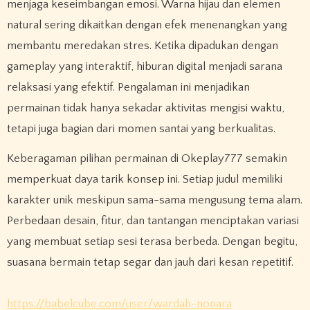
menjaga keseimbangan emosi. Warna hijau dan elemen
natural sering dikaitkan dengan efek menenangkan yang
membantu meredakan stres. Ketika dipadukan dengan
gameplay yang interaktif, hiburan digital menjadi sarana
relaksasi yang efektif. Pengalaman ini menjadikan
permainan tidak hanya sekadar aktivitas mengisi waktu,
tetapi juga bagian dari momen santai yang berkualitas.
Keberagaman pilihan permainan di Okeplay777 semakin
memperkuat daya tarik konsep ini. Setiap judul memiliki
karakter unik meskipun sama-sama mengusung tema alam.
Perbedaan desain, fitur, dan tantangan menciptakan variasi
yang membuat setiap sesi terasa berbeda. Dengan begitu,
suasana bermain tetap segar dan jauh dari kesan repetitif.
https://babelcube.com/user/wardah-nonara