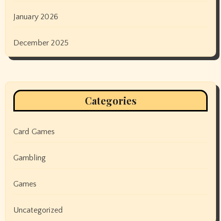
January 2026
December 2025
Categories
Card Games
Gambling
Games
Uncategorized