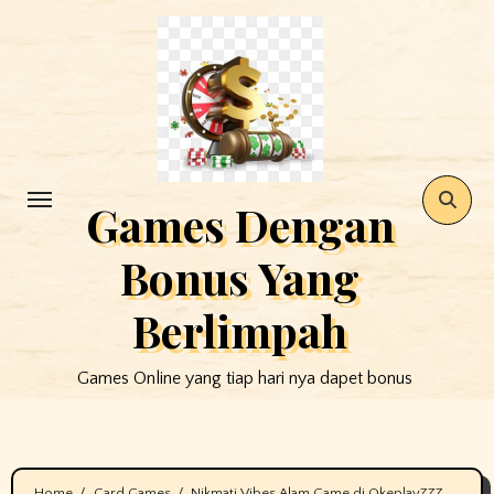
Skip
to
content
Games Dengan
Bonus Yang
Berlimpah
Games Online yang tiap hari nya dapet bonus
Home
Card Games
Nikmati Vibes Alam Game di Okeplay777