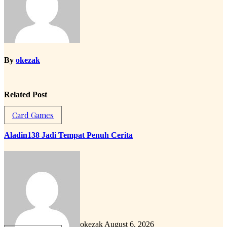
By
okezak
Related Post
Card Games
Aladin138 Jadi Tempat Penuh Cerita
okezak
August 6, 2026