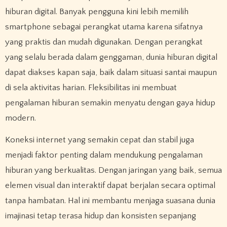
hiburan digital. Banyak pengguna kini lebih memilih
smartphone sebagai perangkat utama karena sifatnya
yang praktis dan mudah digunakan. Dengan perangkat
yang selalu berada dalam genggaman, dunia hiburan digital
dapat diakses kapan saja, baik dalam situasi santai maupun
di sela aktivitas harian. Fleksibilitas ini membuat
pengalaman hiburan semakin menyatu dengan gaya hidup
modern.
Koneksi internet yang semakin cepat dan stabil juga
menjadi faktor penting dalam mendukung pengalaman
hiburan yang berkualitas. Dengan jaringan yang baik, semua
elemen visual dan interaktif dapat berjalan secara optimal
tanpa hambatan. Hal ini membantu menjaga suasana dunia
imajinasi tetap terasa hidup dan konsisten sepanjang