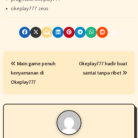
okeplay777 zeus
P
Main game penuh
Okeplay777 hadir buat
o
kenyamanan di
santai tanpa ribet
s
Okeplay777
t
n
a
v