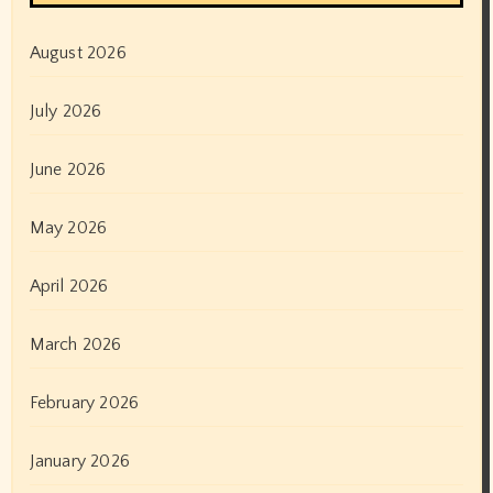
August 2026
July 2026
June 2026
May 2026
April 2026
March 2026
February 2026
January 2026