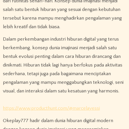
dari rutinitas sehari-hari. Konsep dunia imajinasi menjadi
salah satu bentuk hiburan yang sesuai dengan kebutuhan
tersebut karena mampu menghadirkan pengalaman yang
lebih kreatif dan tidak biasa.
Dalam perkembangan industri hiburan digital yang terus
berkembang, konsep dunia imajinasi menjadi salah satu
bentuk evolusi penting dalam cara hiburan dirancang dan
dinikmati. Hiburan tidak lagi hanya berfokus pada aktivitas
sederhana, tetapi juga pada bagaimana menciptakan
pengalaman yang mampu menggabungkan teknologi, seni
visual, dan interaksi dalam satu kesatuan yang harmonis.
https://www.producthunt.com/@marcelayessi
Okeplay777 hadir dalam dunia hiburan digital modern