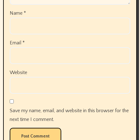
Name
*
Email
*
Website
Save my name, email, and website in this browser for the
next time I comment.