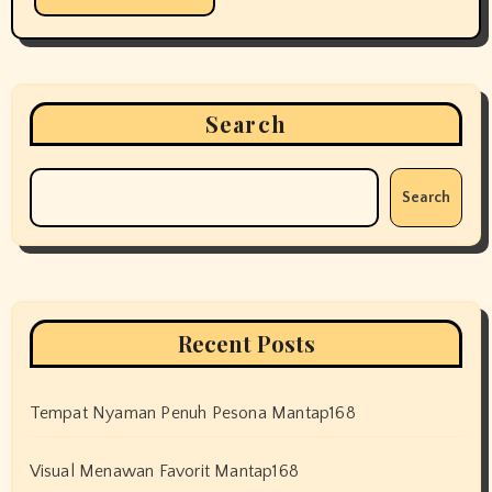
Search
Search
Recent Posts
Tempat Nyaman Penuh Pesona Mantap168
Visual Menawan Favorit Mantap168