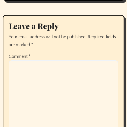
Leave a Reply
Your email address will not be published.
Required fields
are marked
*
Comment
*