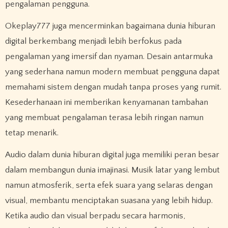
pengalaman pengguna.
Okeplay777 juga mencerminkan bagaimana dunia hiburan
digital berkembang menjadi lebih berfokus pada
pengalaman yang imersif dan nyaman. Desain antarmuka
yang sederhana namun modern membuat pengguna dapat
memahami sistem dengan mudah tanpa proses yang rumit.
Kesederhanaan ini memberikan kenyamanan tambahan
yang membuat pengalaman terasa lebih ringan namun
tetap menarik.
Audio dalam dunia hiburan digital juga memiliki peran besar
dalam membangun dunia imajinasi. Musik latar yang lembut
namun atmosferik, serta efek suara yang selaras dengan
visual, membantu menciptakan suasana yang lebih hidup.
Ketika audio dan visual berpadu secara harmonis,