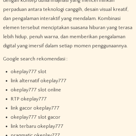
dengan konsep dunia imajinasi yang mencerminkan
perpaduan antara teknologi canggih, desain visual kreatif,
dan pengalaman interaktif yang mendalam. Kombinasi
elemen tersebut menciptakan suasana hiburan yang terasa
lebih hidup, penuh warna, dan memberikan pengalaman
digital yang imersif dalam setiap momen penggunaannya.
Google search rekomendasi :
okeplay777 slot
link alternatif okeplay777
okeplay777 slot online
RTP okeplay777
link gacor okeplay777
okeplay777 slot gacor
link terbaru okeplay777
pragmatic okeplay777