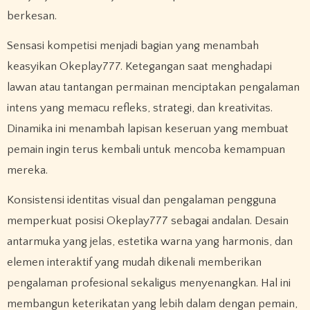
berkesan.
Sensasi kompetisi menjadi bagian yang menambah
keasyikan Okeplay777. Ketegangan saat menghadapi
lawan atau tantangan permainan menciptakan pengalaman
intens yang memacu refleks, strategi, dan kreativitas.
Dinamika ini menambah lapisan keseruan yang membuat
pemain ingin terus kembali untuk mencoba kemampuan
mereka.
Konsistensi identitas visual dan pengalaman pengguna
memperkuat posisi Okeplay777 sebagai andalan. Desain
antarmuka yang jelas, estetika warna yang harmonis, dan
elemen interaktif yang mudah dikenali memberikan
pengalaman profesional sekaligus menyenangkan. Hal ini
membangun keterikatan yang lebih dalam dengan pemain,