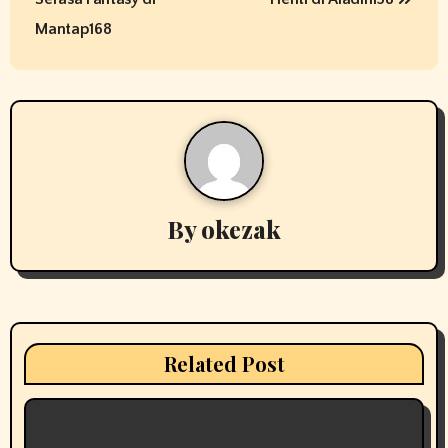
s
Mantap168
t
n
a
v
By
okezak
i
g
a
t
Related Post
i
o