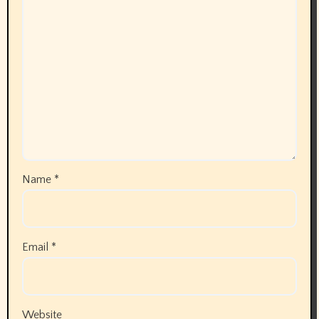
Name
*
Email
*
Website