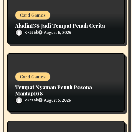
n
Card Games
Aladin138 Jadi Tempat Penuh Cerita
okezak
August 6, 2026
Card Games
Tempat Nyaman Penuh Pesona
Mantap168
okezak
August 5, 2026