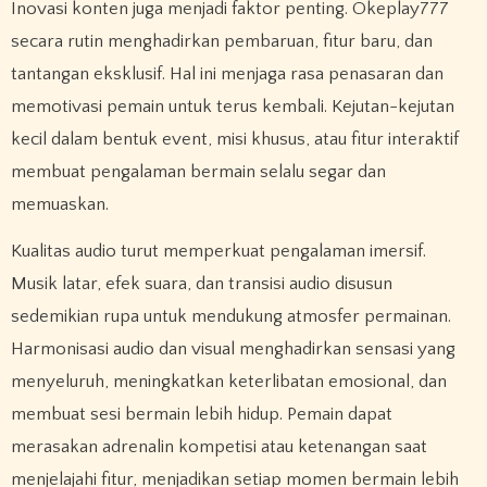
Inovasi konten juga menjadi faktor penting. Okeplay777
secara rutin menghadirkan pembaruan, fitur baru, dan
tantangan eksklusif. Hal ini menjaga rasa penasaran dan
memotivasi pemain untuk terus kembali. Kejutan-kejutan
kecil dalam bentuk event, misi khusus, atau fitur interaktif
membuat pengalaman bermain selalu segar dan
memuaskan.
Kualitas audio turut memperkuat pengalaman imersif.
Musik latar, efek suara, dan transisi audio disusun
sedemikian rupa untuk mendukung atmosfer permainan.
Harmonisasi audio dan visual menghadirkan sensasi yang
menyeluruh, meningkatkan keterlibatan emosional, dan
membuat sesi bermain lebih hidup. Pemain dapat
merasakan adrenalin kompetisi atau ketenangan saat
menjelajahi fitur, menjadikan setiap momen bermain lebih