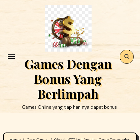
Skip
to
content
Games Dengan
Bonus Yang
Berlimpah
Games Online yang tiap hari nya dapet bonus
Home
Card Games
Okeplay777 Jadi Andalan Game Terpopuler