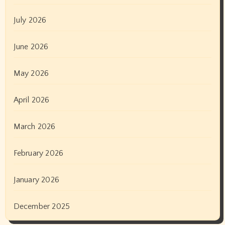
July 2026
June 2026
May 2026
April 2026
March 2026
February 2026
January 2026
December 2025