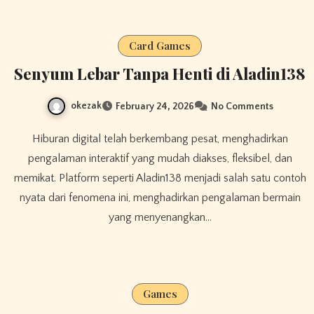
Card Games
Senyum Lebar Tanpa Henti di Aladin138
okezak
February 24, 2026
No Comments
Hiburan digital telah berkembang pesat, menghadirkan
pengalaman interaktif yang mudah diakses, fleksibel, dan
memikat. Platform seperti Aladin138 menjadi salah satu contoh
nyata dari fenomena ini, menghadirkan pengalaman bermain
yang menyenangkan…
Games