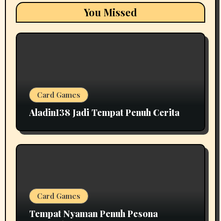
You Missed
Card Games
Aladin138 Jadi Tempat Penuh Cerita
Card Games
Tempat Nyaman Penuh Pesona