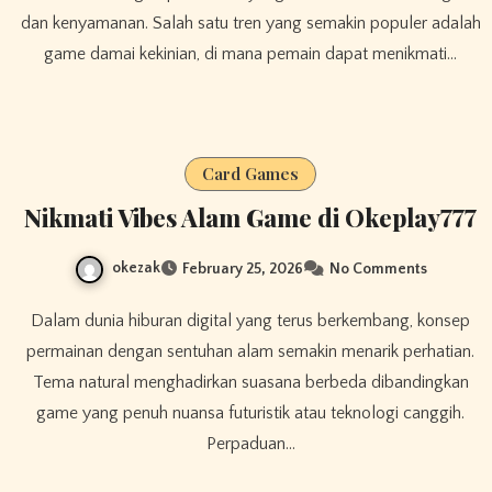
dan kenyamanan. Salah satu tren yang semakin populer adalah
game damai kekinian, di mana pemain dapat menikmati…
Card Games
Nikmati Vibes Alam Game di Okeplay777
okezak
February 25, 2026
No Comments
Dalam dunia hiburan digital yang terus berkembang, konsep
permainan dengan sentuhan alam semakin menarik perhatian.
Tema natural menghadirkan suasana berbeda dibandingkan
game yang penuh nuansa futuristik atau teknologi canggih.
Perpaduan…