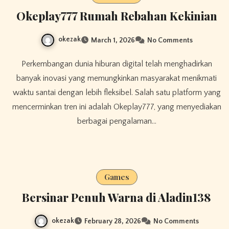
Okeplay777 Rumah Rebahan Kekinian
okezak
March 1, 2026
No Comments
Perkembangan dunia hiburan digital telah menghadirkan
banyak inovasi yang memungkinkan masyarakat menikmati
waktu santai dengan lebih fleksibel. Salah satu platform yang
mencerminkan tren ini adalah Okeplay777, yang menyediakan
berbagai pengalaman…
Games
Bersinar Penuh Warna di Aladin138
okezak
February 28, 2026
No Comments