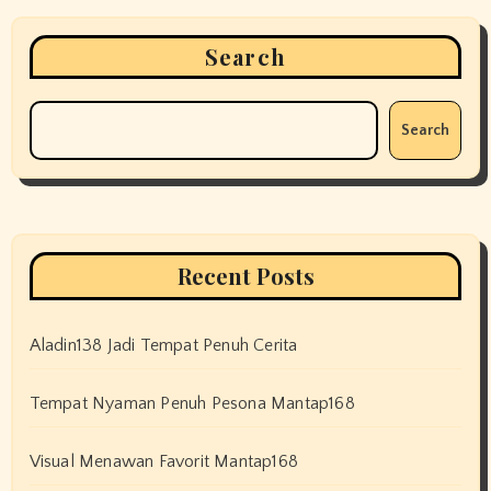
Search
Search
Recent Posts
Aladin138 Jadi Tempat Penuh Cerita
Tempat Nyaman Penuh Pesona Mantap168
Visual Menawan Favorit Mantap168