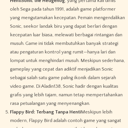
Henti
Sonic the Hedgehog
, yang pertama kali dirilis
oleh Sega pada tahun 1991, adalah game platformer
yang mengutamakan kecepatan. Pemain mengendalikan
Sonic, seekor landak biru yang dapat berlari dengan
kecepatan luar biasa, melewati berbagai rintangan dan
musuh. Game ini tidak membutuhkan banyak strategi
atau pengaturan kontrol yang rumit—hanya lari dan
lompat untuk menghindari musuh. Meskipun sederhana,
gameplay yang cepat dan adiktif menjadikan Sonic
sebagai salah satu game paling ikonik dalam sejarah
video game. Di Aladin138, Sonic hadir dengan kualitas
grafis yang lebih tajam, namun tetap mempertahankan
rasa petualangan yang menyenangkan.
Flappy Bird: Terbang Tanpa Henti
Meskipun lebih
modern, Flappy Bird adalah contoh game yang sangat