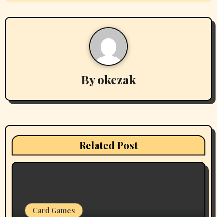
t
n
a
v
By
okezak
i
g
a
t
Related Post
i
o
n
Card Games