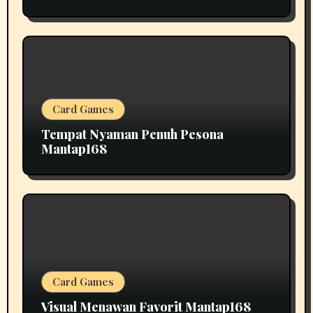
Card Games
Tempat Nyaman Penuh Pesona
Mantap168
Card Games
Visual Menawan Favorit Mantap168