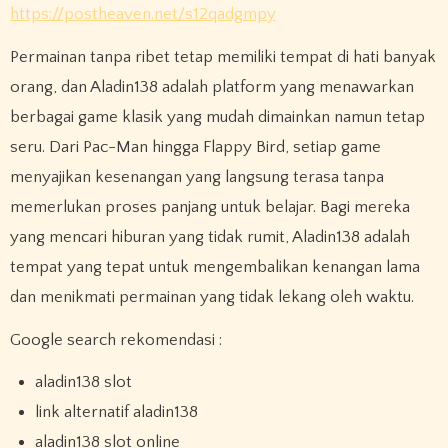
https://postheaven.net/s12qadgmpy
Permainan tanpa ribet tetap memiliki tempat di hati banyak
orang, dan Aladin138 adalah platform yang menawarkan
berbagai game klasik yang mudah dimainkan namun tetap
seru. Dari Pac-Man hingga Flappy Bird, setiap game
menyajikan kesenangan yang langsung terasa tanpa
memerlukan proses panjang untuk belajar. Bagi mereka
yang mencari hiburan yang tidak rumit, Aladin138 adalah
tempat yang tepat untuk mengembalikan kenangan lama
dan menikmati permainan yang tidak lekang oleh waktu.
Google search rekomendasi :
aladin138 slot
link alternatif aladin138
aladin138 slot online