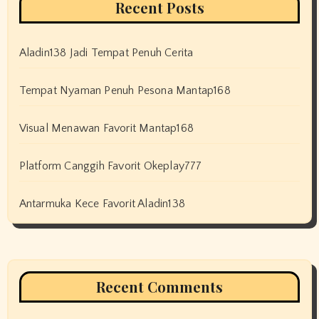
Recent Posts
Aladin138 Jadi Tempat Penuh Cerita
Tempat Nyaman Penuh Pesona Mantap168
Visual Menawan Favorit Mantap168
Platform Canggih Favorit Okeplay777
Antarmuka Kece Favorit Aladin138
Recent Comments