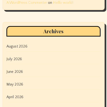
A WordPress Commenter
on
Hello world!
Archives
August 2026
July 2026
June 2026
May 2026
April 2026