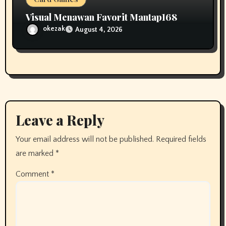
Visual Menawan Favorit Mantap168
okezak
August 4, 2026
Leave a Reply
Your email address will not be published.
Required fields
are marked
*
Comment
*