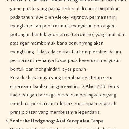
game puzzle yang paling terkenal di dunia. Diciptakan
pada tahun 1984 oleh Alexey Pajitnov, permainan ini
mengharuskan pemain untuk menyusun potongan-
potongan bentuk geometris (tetromino) yang jatuh dari
atas agar membentuk baris penuh yang akan
menghilang. Tidak ada cerita atau kompleksitas dalam
permainan ini—hanya fokus pada keseruan menyusun
bentuk dan menghindari layar penuh.
Kesederhanaannya yang membuatnya tetap seru
dimainkan, bahkan hingga saat ini. Di Aladin138, Tetris
hadir dengan berbagai mode dan peningkatan yang
membuat permainan ini lebih seru tanpa mengubah
prinsip dasar yang membuatnya legendaris.
Sonic the Hedgehog: Aksi Kecepatan Tanpa