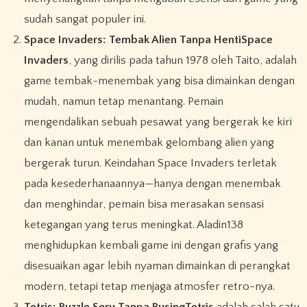
sudah sangat populer ini.
Space Invaders: Tembak Alien Tanpa Henti
Space
Invaders
, yang dirilis pada tahun 1978 oleh Taito, adalah
game tembak-menembak yang bisa dimainkan dengan
mudah, namun tetap menantang. Pemain
mengendalikan sebuah pesawat yang bergerak ke kiri
dan kanan untuk menembak gelombang alien yang
bergerak turun. Keindahan Space Invaders terletak
pada kesederhanaannya—hanya dengan menembak
dan menghindar, pemain bisa merasakan sensasi
ketegangan yang terus meningkat. Aladin138
menghidupkan kembali game ini dengan grafis yang
disesuaikan agar lebih nyaman dimainkan di perangkat
modern, tetapi tetap menjaga atmosfer retro-nya.
Tetris: Puzzle Seru Tanpa Pusing
Tetris
adalah salah satu