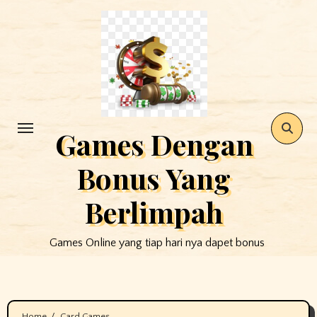
Skip
to
content
Games Dengan
Bonus Yang
Berlimpah
Games Online yang tiap hari nya dapet bonus
Home
Card Games