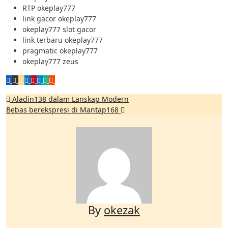
RTP okeplay777
link gacor okeplay777
okeplay777 slot gacor
link terbaru okeplay777
pragmatic okeplay777
okeplay777 zeus
Post
Aladin138 dalam Lanskap Modern
Bebas berekspresi di Mantap168
navigation
By
okezak