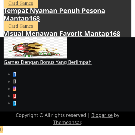
Card Games
Tempat Nyaman Penuh Pesona
Mantap168
Card Games
Visual Menawan Favorit Mantap168
Games Dengan Bonus Yang Berlimpah
Copyright © All rights reserved
|
Blogarise
by
Themeansar
.