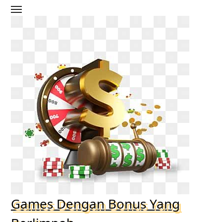
Skip
to
content
Games Dengan Bonus Yang