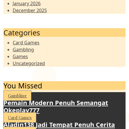
January 2026
December 2025
Categories
Card Games
Gambling
Games
Uncategorized
You Missed
Gambling
Pemain Modern Penuh Semangat
Okeplay777
Card Games
Aladin138 Jadi Tempat Penuh Cerita