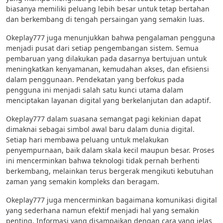
biasanya memiliki peluang lebih besar untuk tetap bertahan
dan berkembang di tengah persaingan yang semakin luas.
Okeplay777 juga menunjukkan bahwa pengalaman pengguna
menjadi pusat dari setiap pengembangan sistem. Semua
pembaruan yang dilakukan pada dasarnya bertujuan untuk
meningkatkan kenyamanan, kemudahan akses, dan efisiensi
dalam penggunaan. Pendekatan yang berfokus pada
pengguna ini menjadi salah satu kunci utama dalam
menciptakan layanan digital yang berkelanjutan dan adaptif.
Okeplay777 dalam suasana semangat pagi kekinian dapat
dimaknai sebagai simbol awal baru dalam dunia digital.
Setiap hari membawa peluang untuk melakukan
penyempurnaan, baik dalam skala kecil maupun besar. Proses
ini mencerminkan bahwa teknologi tidak pernah berhenti
berkembang, melainkan terus bergerak mengikuti kebutuhan
zaman yang semakin kompleks dan beragam.
Okeplay777 juga mencerminkan bagaimana komunikasi digital
yang sederhana namun efektif menjadi hal yang semakin
penting. Informasi yang disampaikan dengan cara yang jelas