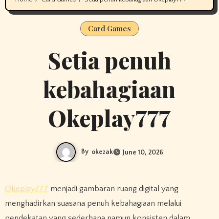
Card Games
Setia penuh
kebahagiaan
Okeplay777
By
okezak
June 10, 2026
Okeplay777
menjadi gambaran ruang digital yang
menghadirkan suasana penuh kebahagiaan melalui
pendekatan yang sederhana namun konsisten dalam