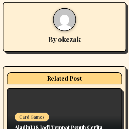
t
n
a
v
By
okezak
i
g
a
Related Post
t
i
o
Card Games
n
Aladin138 Jadi Tempat Penuh Cerita