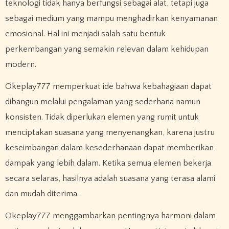
teknologi tidak hanya berfungsi sebagai alat, tetapi juga
sebagai medium yang mampu menghadirkan kenyamanan
emosional. Hal ini menjadi salah satu bentuk
perkembangan yang semakin relevan dalam kehidupan
modern.
Okeplay777 memperkuat ide bahwa kebahagiaan dapat
dibangun melalui pengalaman yang sederhana namun
konsisten. Tidak diperlukan elemen yang rumit untuk
menciptakan suasana yang menyenangkan, karena justru
keseimbangan dalam kesederhanaan dapat memberikan
dampak yang lebih dalam. Ketika semua elemen bekerja
secara selaras, hasilnya adalah suasana yang terasa alami
dan mudah diterima.
Okeplay777 menggambarkan pentingnya harmoni dalam