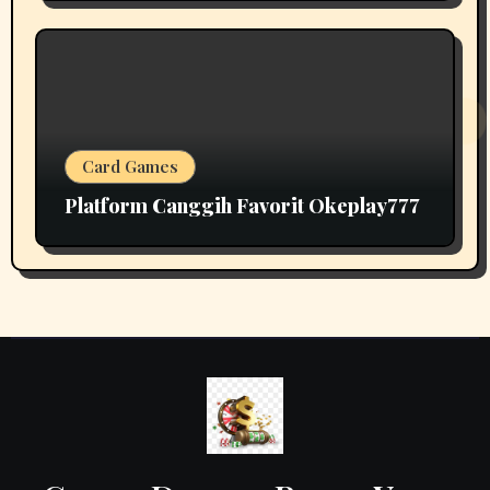
Card Games
Platform Canggih Favorit Okeplay777