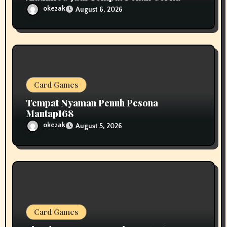
okezak
August 6, 2026
Card Games
Tempat Nyaman Penuh Pesona
Mantap168
okezak
August 5, 2026
Card Games