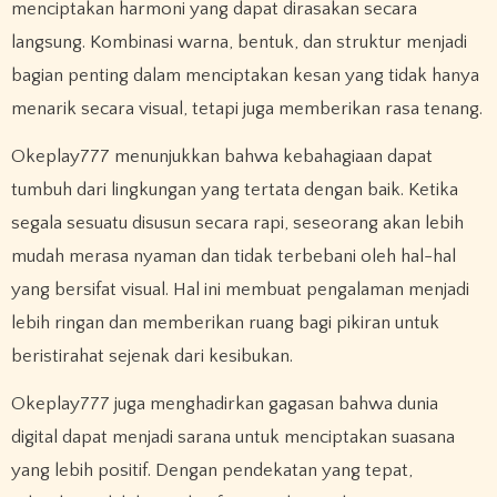
menciptakan harmoni yang dapat dirasakan secara
langsung. Kombinasi warna, bentuk, dan struktur menjadi
bagian penting dalam menciptakan kesan yang tidak hanya
menarik secara visual, tetapi juga memberikan rasa tenang.
Okeplay777 menunjukkan bahwa kebahagiaan dapat
tumbuh dari lingkungan yang tertata dengan baik. Ketika
segala sesuatu disusun secara rapi, seseorang akan lebih
mudah merasa nyaman dan tidak terbebani oleh hal-hal
yang bersifat visual. Hal ini membuat pengalaman menjadi
lebih ringan dan memberikan ruang bagi pikiran untuk
beristirahat sejenak dari kesibukan.
Okeplay777 juga menghadirkan gagasan bahwa dunia
digital dapat menjadi sarana untuk menciptakan suasana
yang lebih positif. Dengan pendekatan yang tepat,