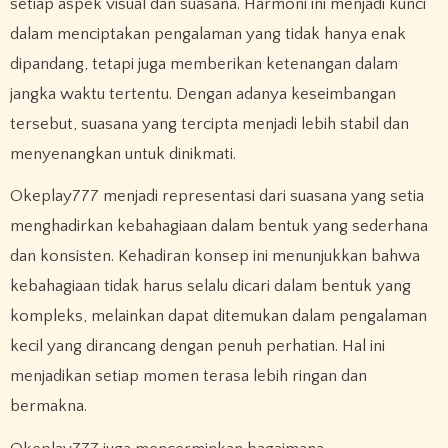
setiap aspek visual dan suasana. Harmoni ini menjadi kunci
dalam menciptakan pengalaman yang tidak hanya enak
dipandang, tetapi juga memberikan ketenangan dalam
jangka waktu tertentu. Dengan adanya keseimbangan
tersebut, suasana yang tercipta menjadi lebih stabil dan
menyenangkan untuk dinikmati.
Okeplay777 menjadi representasi dari suasana yang setia
menghadirkan kebahagiaan dalam bentuk yang sederhana
dan konsisten. Kehadiran konsep ini menunjukkan bahwa
kebahagiaan tidak harus selalu dicari dalam bentuk yang
kompleks, melainkan dapat ditemukan dalam pengalaman
kecil yang dirancang dengan penuh perhatian. Hal ini
menjadikan setiap momen terasa lebih ringan dan
bermakna.