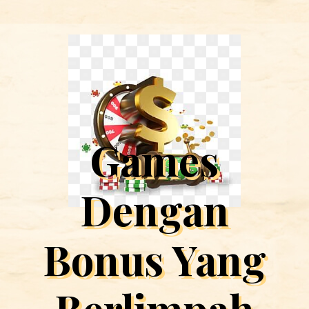
Games
Dengan
Bonus Yang
Berlimpah