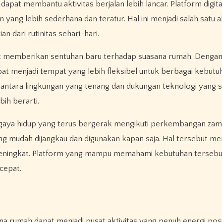
pat membantu aktivitas berjalan lebih lancar. Platform digita
ng lebih sederhana dan teratur. Hal ini menjadi salah satu a
 dari rutinitas sehari-hari.
at memberikan sentuhan baru terhadap suasana rumah. Denga
apat menjadi tempat yang lebih fleksibel untuk berbagai kebutu
antara lingkungan yang tenang dan dukungan teknologi yang s
ih berarti.
 gaya hidup yang terus bergerak mengikuti perkembangan zam
ang mudah dijangkau dan digunakan kapan saja. Hal tersebut m
 meningkat. Platform yang mampu memahami kebutuhan tersebu
cepat.
umah dapat menjadi pusat aktivitas yang penuh energi positi