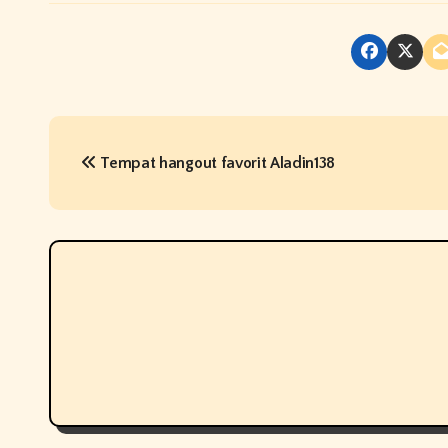
P
Tempat hangout favorit Aladin138
o
s
t
n
a
v
i