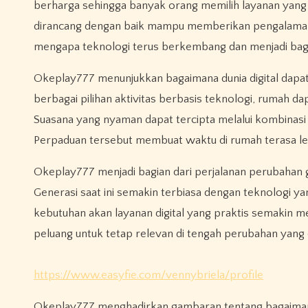
berharga sehingga banyak orang memilih layanan yang da
dirancang dengan baik mampu memberikan pengalaman ya
mengapa teknologi terus berkembang dan menjadi bagian
Okeplay777 menunjukkan bagaimana dunia digital dap
berbagai pilihan aktivitas berbasis teknologi, rumah d
Suasana yang nyaman dapat tercipta melalui kombinasi 
Perpaduan tersebut membuat waktu di rumah terasa leb
Okeplay777 menjadi bagian dari perjalanan perubahan
Generasi saat ini semakin terbiasa dengan teknologi y
kebutuhan akan layanan digital yang praktis semakin
peluang untuk tetap relevan di tengah perubahan yang 
https://www.easyfie.com/vennybriela/profile
Okeplay777 menghadirkan gambaran tentang bagaimana r