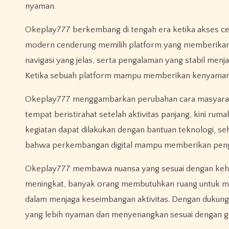
nyaman.
Okeplay777 berkembang di tengah era ketika akses cep
modern cenderung memilih platform yang memberikan 
navigasi yang jelas, serta pengalaman yang stabil men
Ketika sebuah platform mampu memberikan kenyamanan
Okeplay777 menggambarkan perubahan cara masyaraka
tempat beristirahat setelah aktivitas panjang, kini r
kegiatan dapat dilakukan dengan bantuan teknologi, seh
bahwa perkembangan digital mampu memberikan pengar
Okeplay777 membawa nuansa yang sesuai dengan kehid
meningkat, banyak orang membutuhkan ruang untuk menj
dalam menjaga keseimbangan aktivitas. Dengan dukung
yang lebih nyaman dan menyenangkan sesuai dengan g