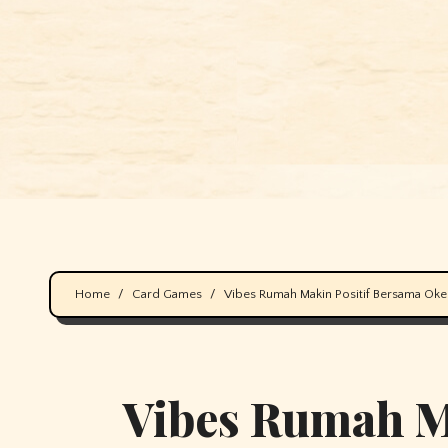
Home
Card Games
Vibes Rumah Makin Positif Bersama Ok
Vibes Rumah M