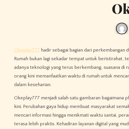
Ok
Okeplay777
hadir sebagai bagian dari perkembangan d
Rumah bukan lagi sekadar tempat untuk beristirahat, t
adanya teknologi yang terus berkembang, suasana di ru
orang kini memanfaatkan waktu di rumah untuk mencari
dalam keseharian.
Okeplay777 menjadi salah satu gambaran bagaimana pl
kini. Perubahan gaya hidup membuat masyarakat semaki
mencari informasi hingga menikmati waktu santai, per
terasa lebih praktis. Kehadiran layanan digital yang 