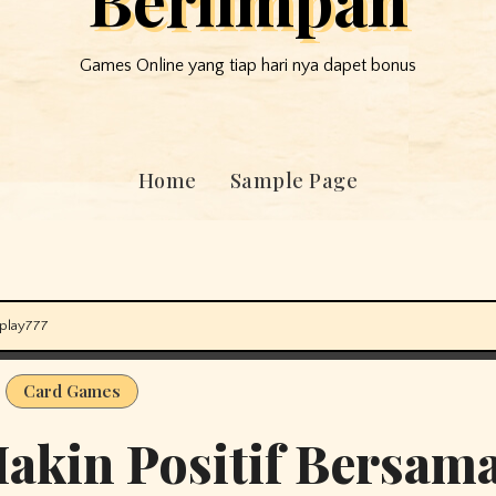
Games Online yang tiap hari nya dapet bonus
Home
Sample Page
eplay777
Card Games
akin Positif Bersam