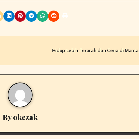
Hidup Lebih Terarah dan Ceria di Mant
By
okezak