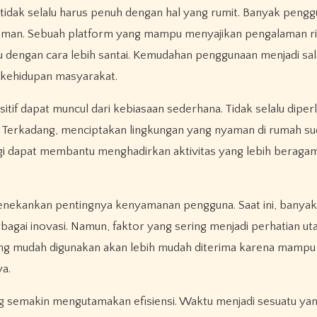
idak selalu harus penuh dengan hal yang rumit. Banyak penggu
man. Sebuah platform yang mampu menyajikan pengalaman ri
u dengan cara lebih santai. Kemudahan penggunaan menjadi sal
kehidupan masyarakat.
if dapat muncul dari kebiasaan sederhana. Tidak selalu diper
. Terkadang, menciptakan lingkungan yang nyaman di rumah s
gi dapat membantu menghadirkan aktivitas yang lebih beraga
nekankan pentingnya kenyamanan pengguna. Saat ini, banyak
gai inovasi. Namun, faktor yang sering menjadi perhatian u
ang mudah digunakan akan lebih mudah diterima karena mampu
a.
 semakin mengutamakan efisiensi. Waktu menjadi sesuatu yan