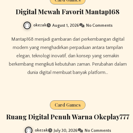
Digital Mewah Favorit Mantap168
okezak
August 1, 2026
No Comments
Mantap168 menjadi gambaran dari perkembangan digital
modern yang menghadirkan perpaduan antara tampilan
elegan, teknologi inovatif, dan konsep yang semakin
berkembang mengikuti kebutuhan zaman. Perubahan dalam
dunia digital membuat banyak platform…
Card Games
Ruang Digital Penuh Warna Okeplay777
okezak
July 30, 2026
No Comments