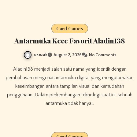
Card Games
Antarmuka Kece Favorit Aladin138
okezak
August 2, 2026
No Comments
Aladin138 menjadi salah satu nama yang identik dengan
pembahasan mengenai antarmuka digital yang mengutamakan
keseimbangan antara tampilan visual dan kemudahan
penggunaan. Dalam perkembangan teknologi saat ini, sebuah
antarmuka tidak hanya…
Card Games