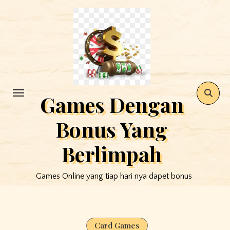
Skip
to
content
Games Dengan
Bonus Yang
Berlimpah
Games Online yang tiap hari nya dapet bonus
Card Games