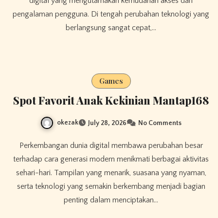
digital yang mengutamakan kemudahan akses dan
pengalaman pengguna. Di tengah perubahan teknologi yang
berlangsung sangat cepat,…
Games
Spot Favorit Anak Kekinian Mantap168
okezak
July 28, 2026
No Comments
Perkembangan dunia digital membawa perubahan besar
terhadap cara generasi modern menikmati berbagai aktivitas
sehari-hari. Tampilan yang menarik, suasana yang nyaman,
serta teknologi yang semakin berkembang menjadi bagian
penting dalam menciptakan…