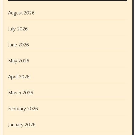
August 2026
July 2026
June 2026
May 2026
April 2026
March 2026
February 2026
January 2026