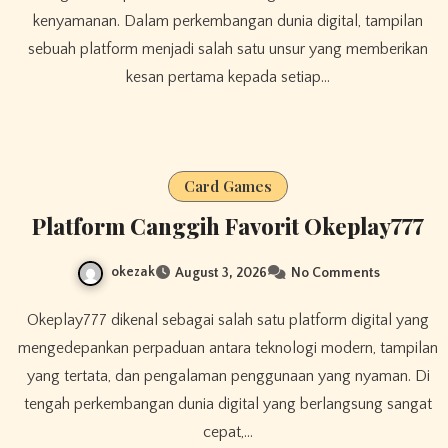
kenyamanan. Dalam perkembangan dunia digital, tampilan
sebuah platform menjadi salah satu unsur yang memberikan
kesan pertama kepada setiap…
Card Games
Platform Canggih Favorit Okeplay777
okezak
August 3, 2026
No Comments
Okeplay777 dikenal sebagai salah satu platform digital yang
mengedepankan perpaduan antara teknologi modern, tampilan
yang tertata, dan pengalaman penggunaan yang nyaman. Di
tengah perkembangan dunia digital yang berlangsung sangat
cepat,…