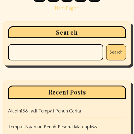
pagination
Next Page »
Search
Search
Recent Posts
Aladin138 Jadi Tempat Penuh Cerita
Tempat Nyaman Penuh Pesona Mantap168