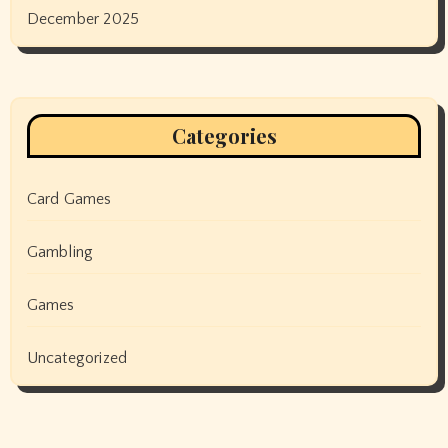
December 2025
Categories
Card Games
Gambling
Games
Uncategorized