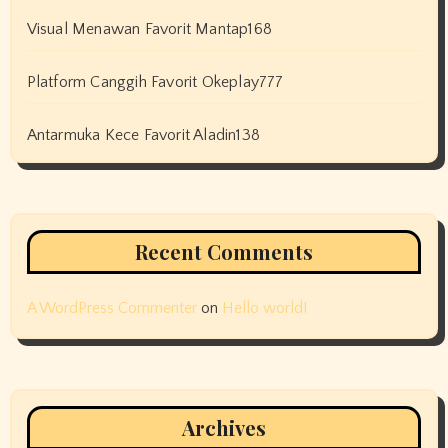
Visual Menawan Favorit Mantap168
Platform Canggih Favorit Okeplay777
Antarmuka Kece Favorit Aladin138
Recent Comments
A WordPress Commenter
on
Hello world!
Archives