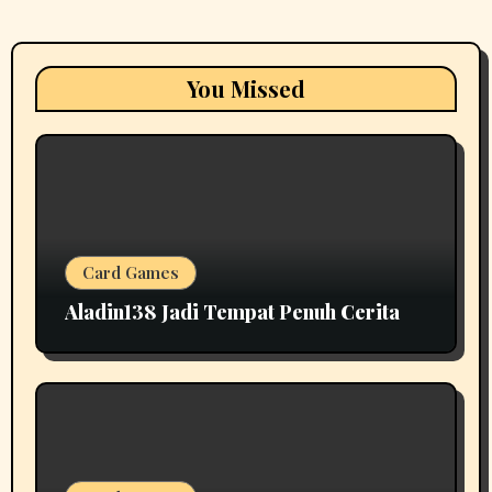
You Missed
Card Games
Aladin138 Jadi Tempat Penuh Cerita