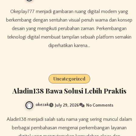
Okeplay777 menjadi gambaran ruang digital modern yang
berkembang dengan sentuhan visual penuh warna dan konsep
desain yang mengikuti perubahan zaman. Perkembangan
teknologi digital membuat tampilan sebuah platform semakin
diperhatikan karena…
Uncategorized
Aladin138 Bawa Solusi Lebih Praktis
okezak
July 29, 2026
No Comments
Aladin138 menjadi salah satu nama yang sering muncul dalam
berbagai pembahasan mengenai perkembangan layanan