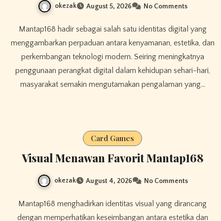
okezak
August 5, 2026
No Comments
Mantap168 hadir sebagai salah satu identitas digital yang
menggambarkan perpaduan antara kenyamanan, estetika, dan
perkembangan teknologi modern. Seiring meningkatnya
penggunaan perangkat digital dalam kehidupan sehari-hari,
masyarakat semakin mengutamakan pengalaman yang…
Card Games
Visual Menawan Favorit Mantap168
okezak
August 4, 2026
No Comments
Mantap168 menghadirkan identitas visual yang dirancang
dengan memperhatikan keseimbangan antara estetika dan