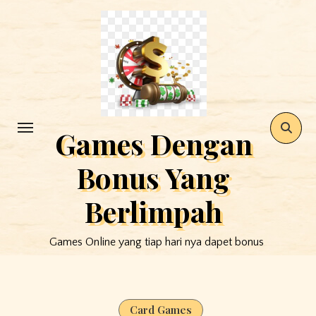
Skip
to
content
Games Dengan
Bonus Yang
Berlimpah
Games Online yang tiap hari nya dapet bonus
Card Games