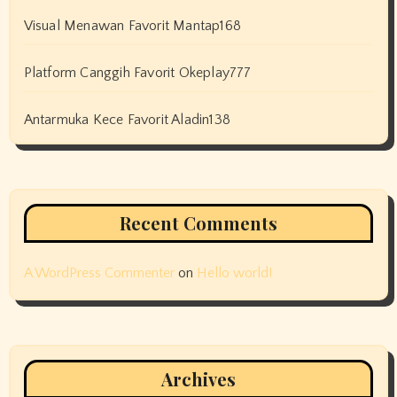
Visual Menawan Favorit Mantap168
Platform Canggih Favorit Okeplay777
Antarmuka Kece Favorit Aladin138
Recent Comments
A WordPress Commenter
on
Hello world!
Archives