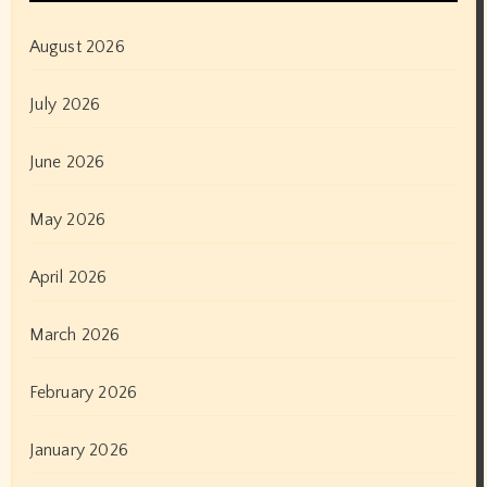
August 2026
July 2026
June 2026
May 2026
April 2026
March 2026
February 2026
January 2026