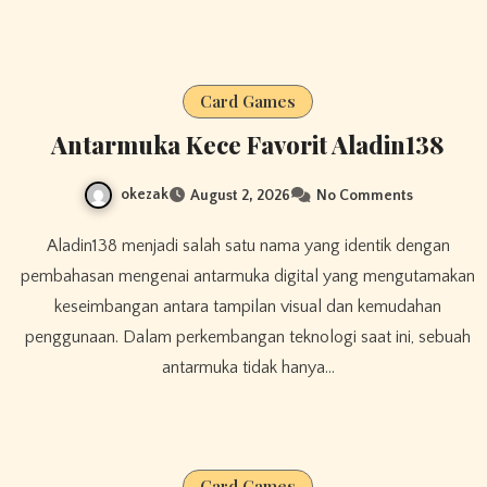
Card Games
Antarmuka Kece Favorit Aladin138
okezak
August 2, 2026
No Comments
Aladin138 menjadi salah satu nama yang identik dengan
pembahasan mengenai antarmuka digital yang mengutamakan
keseimbangan antara tampilan visual dan kemudahan
penggunaan. Dalam perkembangan teknologi saat ini, sebuah
antarmuka tidak hanya…
Card Games