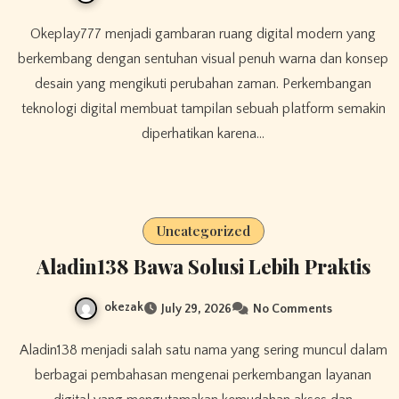
Okeplay777 menjadi gambaran ruang digital modern yang
berkembang dengan sentuhan visual penuh warna dan konsep
desain yang mengikuti perubahan zaman. Perkembangan
teknologi digital membuat tampilan sebuah platform semakin
diperhatikan karena…
Uncategorized
Aladin138 Bawa Solusi Lebih Praktis
okezak
July 29, 2026
No Comments
Aladin138 menjadi salah satu nama yang sering muncul dalam
berbagai pembahasan mengenai perkembangan layanan