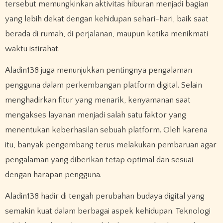
tersebut memungkinkan aktivitas hiburan menjadi bagian
yang lebih dekat dengan kehidupan sehari-hari, baik saat
berada di rumah, di perjalanan, maupun ketika menikmati
waktu istirahat.
Aladin138 juga menunjukkan pentingnya pengalaman
pengguna dalam perkembangan platform digital. Selain
menghadirkan fitur yang menarik, kenyamanan saat
mengakses layanan menjadi salah satu faktor yang
menentukan keberhasilan sebuah platform. Oleh karena
itu, banyak pengembang terus melakukan pembaruan agar
pengalaman yang diberikan tetap optimal dan sesuai
dengan harapan pengguna.
Aladin138 hadir di tengah perubahan budaya digital yang
semakin kuat dalam berbagai aspek kehidupan. Teknologi