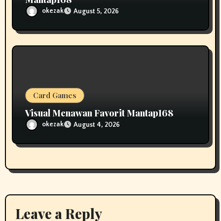
okezak
August 5, 2026
Card Games
Visual Menawan Favorit Mantap168
okezak
August 4, 2026
Leave a Reply