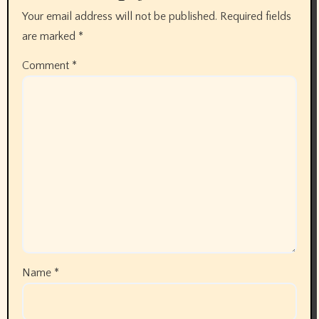
Your email address will not be published.
Required fields
are marked
*
Comment
*
Name
*