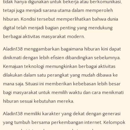
tidak hanya digunakan untuk bekerja atau berkomunikasi,
tetapi juga menjadi sarana utama dalam memperoleh
hiburan. Kondisi tersebut memperlihatkan bahwa dunia
digital telah menjadi bagian penting yang mendukung
berbagai aktivitas masyarakat modern.
Aladin138 menggambarkan bagaimana hiburan kini dapat
dinikmati dengan lebih efisien dibandingkan sebelumnya.
Kemajuan teknologi memungkinkan berbagai aktivitas
dilakukan dalam satu perangkat yang mudah dibawa ke
mana saja. Situasi ini memberikan kebebasan lebih besar
bagi masyarakat untuk memilih waktu dan cara menikmati
hiburan sesuai kebutuhan mereka.
Aladin138 memiliki karakter yang dekat dengan generasi
yang tumbuh bersama perkembangan internet. Kelompok