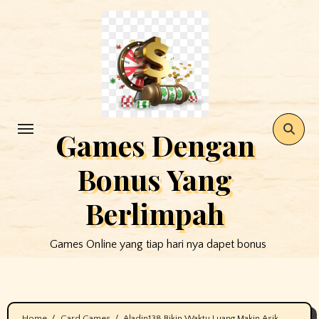
Skip
to
content
Games Dengan
Bonus Yang
Berlimpah
Games Online yang tiap hari nya dapet bonus
Home
Card Games
Aladin138 Bikin Waktu Luang Makin Asik