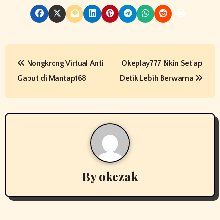
P
Nongkrong Virtual Anti
Okeplay777 Bikin Setiap
o
Gabut di Mantap168
Detik Lebih Berwarna
s
t
n
a
v
By
okezak
i
g