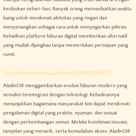
kesibukan sehari-hari. Banyak orang memanfaatkan waktu
luang untuk menikmati aktivitas yang ringan dan
menyenangkan sebagai cara untuk menyegarkan pikiran.
Kehadiran platform hiburan digital memberikan alternatif
yang mudah dijangkau tanpa memerlukan persiapan yang
rumit.
https://www.komoot.com/user/5916200936779
Aladin138 menggambarkan evolusi hiburan modern yang
semakin terintegrasi dengan teknologi. Kehadirannya
menunjukkan bagaimana masyarakat kini dapat menikmati
pengalaman digital yang praktis, nyaman, dan sesuai
dengan perkembangan zaman. Melalui kombinasi inovasi,
tampilan yang menarik, serta kemudahan akses, Aladin138