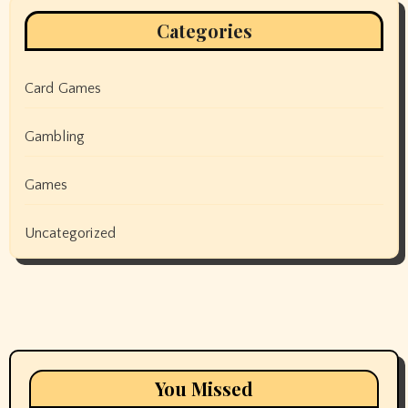
Categories
Card Games
Gambling
Games
Uncategorized
You Missed