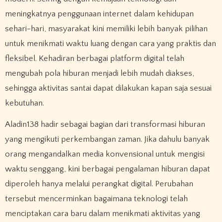
meningkatnya penggunaan internet dalam kehidupan
sehari-hari, masyarakat kini memiliki lebih banyak pilihan
untuk menikmati waktu luang dengan cara yang praktis dan
fleksibel. Kehadiran berbagai platform digital telah
mengubah pola hiburan menjadi lebih mudah diakses,
sehingga aktivitas santai dapat dilakukan kapan saja sesuai
kebutuhan.
Aladin138 hadir sebagai bagian dari transformasi hiburan
yang mengikuti perkembangan zaman. Jika dahulu banyak
orang mengandalkan media konvensional untuk mengisi
waktu senggang, kini berbagai pengalaman hiburan dapat
diperoleh hanya melalui perangkat digital. Perubahan
tersebut mencerminkan bagaimana teknologi telah
menciptakan cara baru dalam menikmati aktivitas yang