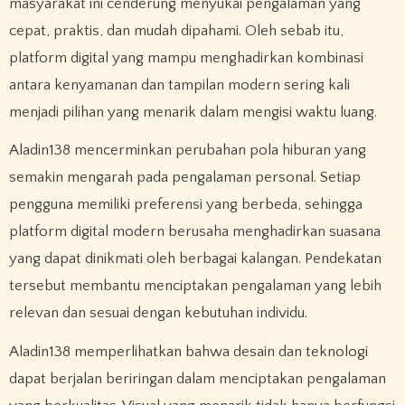
masyarakat ini cenderung menyukai pengalaman yang
cepat, praktis, dan mudah dipahami. Oleh sebab itu,
platform digital yang mampu menghadirkan kombinasi
antara kenyamanan dan tampilan modern sering kali
menjadi pilihan yang menarik dalam mengisi waktu luang.
Aladin138 mencerminkan perubahan pola hiburan yang
semakin mengarah pada pengalaman personal. Setiap
pengguna memiliki preferensi yang berbeda, sehingga
platform digital modern berusaha menghadirkan suasana
yang dapat dinikmati oleh berbagai kalangan. Pendekatan
tersebut membantu menciptakan pengalaman yang lebih
relevan dan sesuai dengan kebutuhan individu.
Aladin138 memperlihatkan bahwa desain dan teknologi
dapat berjalan beriringan dalam menciptakan pengalaman