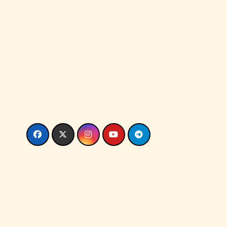
Skip
to
content