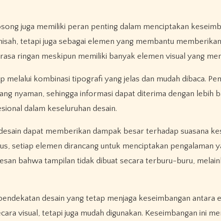
ong juga memiliki peran penting dalam menciptakan keseim
emisah, tetapi juga sebagai elemen yang membantu memberikan
 terasa ringan meskipun memiliki banyak elemen visual yang me
melalui kombinasi tipografi yang jelas dan mudah dibaca. Pem
ng nyaman, sehingga informasi dapat diterima dengan lebih ba
sional dalam keseluruhan desain.
 desain dapat memberikan dampak besar terhadap suasana kes
halus, setiap elemen dirancang untuk menciptakan pengalaman 
esan bahwa tampilan tidak dibuat secara terburu-buru, melain
dekatan desain yang tetap menjaga keseimbangan antara es
cara visual, tetapi juga mudah digunakan. Keseimbangan ini men