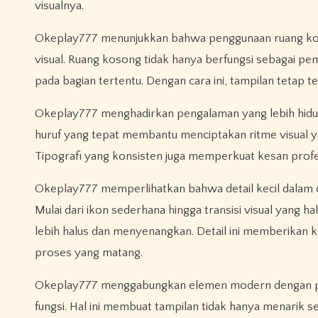
visualnya.
Okeplay777 menunjukkan bahwa penggunaan ruang kos
visual. Ruang kosong tidak hanya berfungsi sebagai p
pada bagian tertentu. Dengan cara ini, tampilan tetap
Okeplay777 menghadirkan pengalaman yang lebih hidup 
huruf yang tepat membantu menciptakan ritme visual ya
Tipografi yang konsisten juga memperkuat kesan profe
Okeplay777 memperlihatkan bahwa detail kecil dalam
Mulai dari ikon sederhana hingga transisi visual yang 
lebih halus dan menyenangkan. Detail ini memberikan k
proses yang matang.
Okeplay777 menggabungkan elemen modern dengan pen
fungsi. Hal ini membuat tampilan tidak hanya menarik se