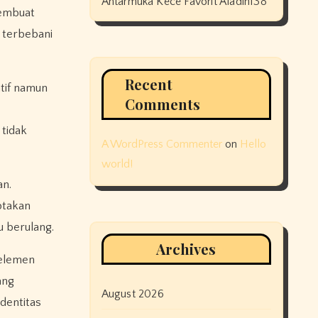
Antarmuka Kece Favorit Aladin138
membuat
 terbebani
Recent
tif namun
Comments
 tidak
A WordPress Commenter
on
Hello
world!
an.
ptakan
u berulang.
Archives
 elemen
ang
August 2026
dentitas