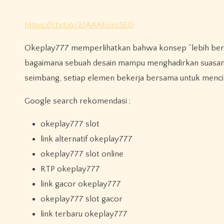
https://ctxt.io/2/AAAEorz3EQ
Okeplay777 memperlihatkan bahwa konsep “lebih berwa
bagaimana sebuah desain mampu menghadirkan suasan
seimbang, setiap elemen bekerja bersama untuk mencipt
Google search rekomendasi :
okeplay777 slot
link alternatif okeplay777
okeplay777 slot online
RTP okeplay777
link gacor okeplay777
okeplay777 slot gacor
link terbaru okeplay777