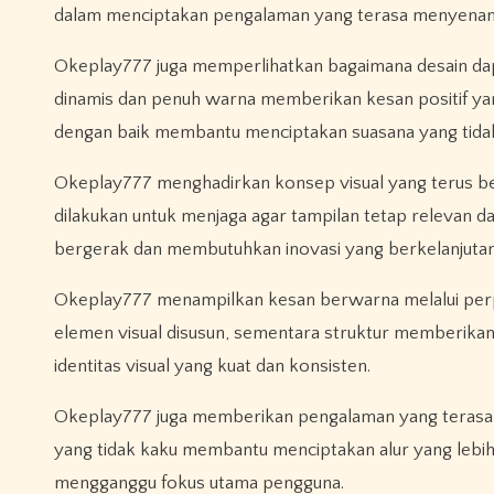
dalam menciptakan pengalaman yang terasa menyenang
Okeplay777 juga memperlihatkan bagaimana desain da
dinamis dan penuh warna memberikan kesan positif yan
dengan baik membantu menciptakan suasana yang tid
Okeplay777 menghadirkan konsep visual yang terus b
dilakukan untuk menjaga agar tampilan tetap relevan dan
bergerak dan membutuhkan inovasi yang berkelanjutan
Okeplay777 menampilkan kesan berwarna melalui perpadua
elemen visual disusun, sementara struktur memberikan
identitas visual yang kuat dan konsisten.
Okeplay777 juga memberikan pengalaman yang terasa leb
yang tidak kaku membantu menciptakan alur yang lebih n
mengganggu fokus utama pengguna.