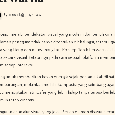
By
okezak
July 1, 2026
nonjol melalui pendekatan visual yang modern dan penuh dina
aman pengguna tidak hanya ditentukan oleh fungsi, tetapi juga
 yang hidup dan menyenangkan. Konsep “lebih berwarna” d
a secara visual, tetapi juga pada cara sebuah platform memb
m setiap interaksi.
ng untuk memberikan kesan energik sejak pertama kali dilihat
embarangan, melainkan melalui komposisi yang seimbang agar
menciptakan atmosfer yang lebih hidup tanpa terasa berleb
mun tetap dinamis.
tamakan alur visual yang jelas. Setiap elemen disusun secar