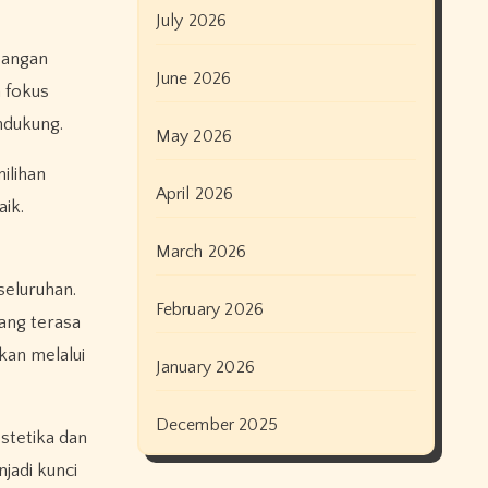
July 2026
bangan
June 2026
 fokus
ndukung.
May 2026
ilihan
April 2026
ik.
March 2026
eluruhan.
February 2026
yang terasa
kan melalui
January 2026
December 2025
tetika dan
jadi kunci