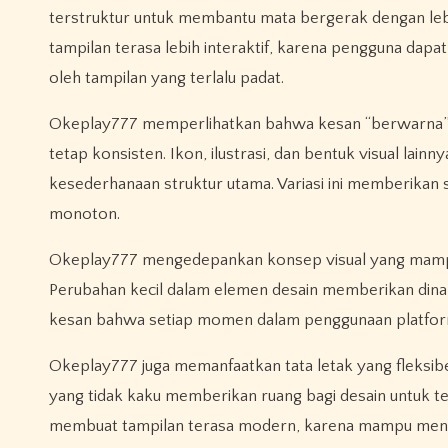
terstruktur untuk membantu mata bergerak dengan lebih
tampilan terasa lebih interaktif, karena pengguna dap
oleh tampilan yang terlalu padat.
Okeplay777 memperlihatkan bahwa kesan “berwarna” ju
tetap konsisten. Ikon, ilustrasi, dan bentuk visual l
kesederhanaan struktur utama. Variasi ini memberikan 
monoton.
Okeplay777 mengedepankan konsep visual yang mampu
Perubahan kecil dalam elemen desain memberikan dinam
kesan bahwa setiap momen dalam penggunaan platform me
Okeplay777 juga memanfaatkan tata letak yang fleksib
yang tidak kaku memberikan ruang bagi desain untuk teras
membuat tampilan terasa modern, karena mampu menyesu