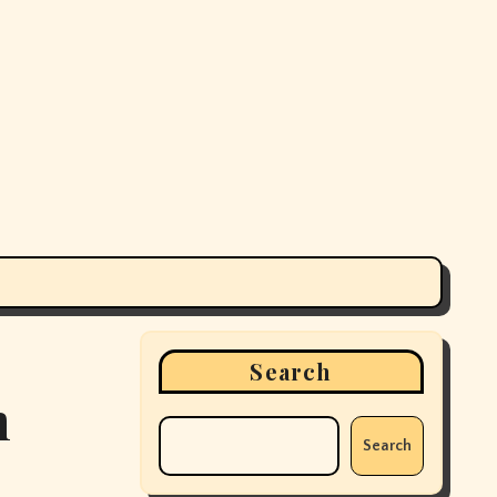
Search
h
Search