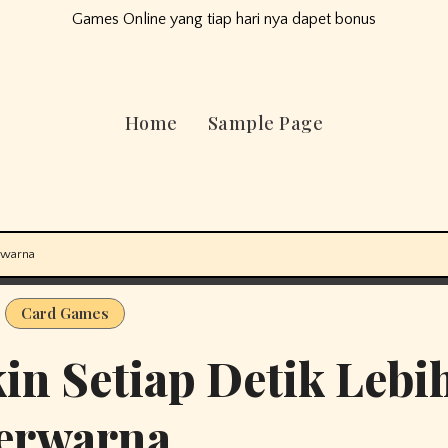
Games Online yang tiap hari nya dapet bonus
Home
Sample Page
rwarna
Card Games
in Setiap Detik Lebi
erwarna