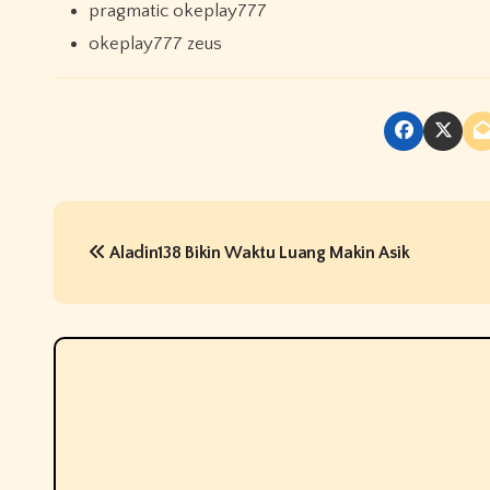
pragmatic okeplay777
okeplay777 zeus
P
Aladin138 Bikin Waktu Luang Makin Asik
o
s
t
n
a